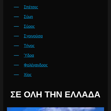
Σπέτσες
Σύμη
Σύρος
Σχοινούσα
Τήνος
Ύδρα
Φολέγανδρος
Χίος
ΣΕ ΌΛΗ ΤΗΝ ΕΛΛΆΔΑ