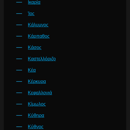
Ικαρία
Ίος
Κάλυμνος
Κάρπαθος
Κάσος
Καστελλόριζο
Κέα
Κέρκυρα
Κεφαλλονιά
Κίμωλος
Κύθηρα
Κύθνος