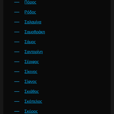
Πόρος
Ρόδος
Σαλαμίνα
Σαμοθράκη
Σάμος
Σαντορίνη
Σέριφος
Σίκινος
Σίφνος
Σκιάθος
Σκόπελος
Σκύρος