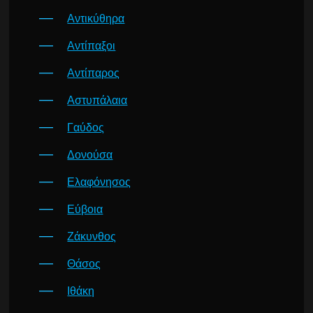
Αντικύθηρα
Αντίπαξοι
Αντίπαρος
Αστυπάλαια
Γαύδος
Δονούσα
Ελαφόνησος
Εύβοια
Ζάκυνθος
Θάσος
Ιθάκη