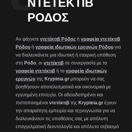
ΝΤΕΤΈΚΤΙΒ
ΡΌΔΟΣ
Αν ψάχνετε
ντετέκτιβ Ρόδος
ή
γραφεία ντετέκτιβ
Ρόδου
ή
γραφεία ιδιωτικών ερευνών Ρόδου
για
να διαλευκάνετε μια ιδιωτική ή εταιρική υπόθεση
στη
Ρόδο
, οι
ντετέκτιβ
σε συνεργασία με τα
γραφεία ντετέκτιβ
ή τα
γραφεία ιδιωτικών
ερευνών
της
Krypteia.gr
μπορούν να σας
βοηθήσουν αποτελεσματικά και οικονομικά με
εγγυημένη επιτυχία. Οι αδειοδοτημένοι και
πιστοποιημένοι
ντετέκτιβ
της
Krypteia.gr
έχουν
την απαραίτητη εμπειρία και τεχνογνωσία για να
διαλευκάνουν τις υποθέσεις σας με απόλυτη
επαγγελματική δεοντολογία και απόλυτο σεβασμό