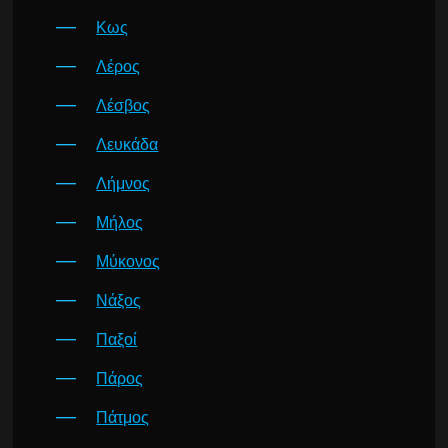
Κως
Λέρος
Λέσβος
Λευκάδα
Λήμνος
Μήλος
Μύκονος
Νάξος
Παξοί
Πάρος
Πάτμος