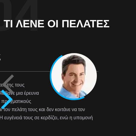
ΤΙ ΛΈΝΕ ΟΙ ΠΕΛΆΤΕΣ
Ειρήνη Φροσινού
ΟΙΚΙΑΚΆ
“Με λίγα λόγια άψογη συνεργασία, άμε
ενδιαφέρον, συμπαράσταση, ευγένεια κ
που τα τελευταία χρόνια λείπει, εντιμό
Νομίζω δεν χρειάζεται τίποτα περισσό