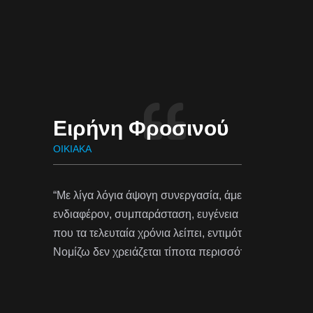
ση εξυπηρέτηση,
αι προπαντός, κάτι
τητα και ανθρωπιά.
τερο. Ευχαριστώ”