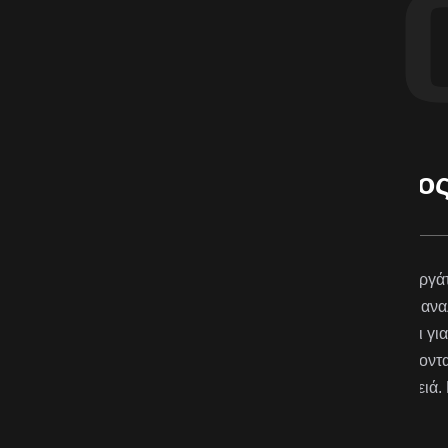
νάσιος
ι τους συνεργάτες της τους
ου, όταν αναλάβανε μια έρευνα
 πρόκειται για πραγματικούς
 όλα σέβονται τον πελάτη τους και δεν κοιτάνε να τον
ν τη δουλειά. Η ευγένειά τους σε κερδίζει, ενώ η υπομονή