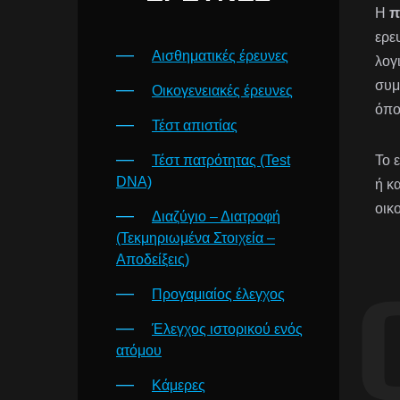
Η
π
ερε
Αισθηματικές έρευνες
λογ
συμ
Οικογενειακές έρευνες
όπο
Τέστ απιστίας
Τέστ πατρότητας (Test
Το 
DNA)
ή κ
οικ
Διαζύγιο – Διατροφή
(Τεκμηριωμένα Στοιχεία –
Αποδείξεις)
Προγαμιαίος έλεγχος
Έλεγχος ιστορικού ενός
ατόμου
Κάμερες