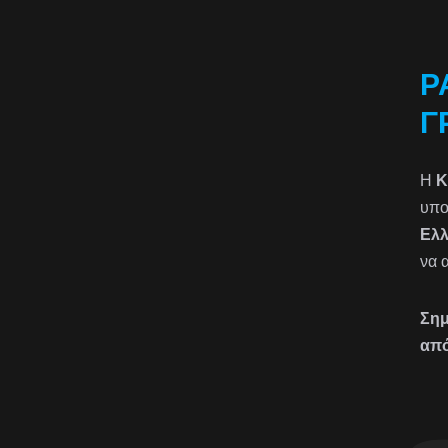
Ρ
Γ
Η
K
υπο
Ελ
να 
Σημ
από