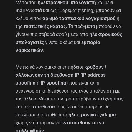
Μέσω του
ηλεκτρονικού υπολογιστή
και με
e-
mail
γνωστά και ως “ψάρεμα” (fishing) μπορούν να
κλέψουν τον
αριθμό τραπεζικού λογαριασμού
ή
της
πιστωτικής κάρτας.
Τα πράγματα μπορούν να
γίνουν πιο σοβαρά αφού μέσα από
ηλεκτρονικούς
υπολογιστές
γίνεται ακόμα και
εμπορία
ναρκωτικών
.
Με ειδικά λογισμικά οι επιτήδειοι
κρύβουν /
αλλοιώνουν τη διεύθυνση ΙP
(
IP address
spoofing
ή
IP spoofing
) που είναι και η
αναγνωριστική διεύθυνση του ενός υπολογιστή με
τον άλλον. Με αυτό τον τρόπο κρύβουν τα
ίχνη
τους
και την
τοποθεσία
τους ώστε να μπορούν να
εκτελέσουν το επιθυμητό
ηλεκτρονικό έγκλημα
χωρίς να μπορούν να
εντοπισθούν
και να
συλληφθούν
.