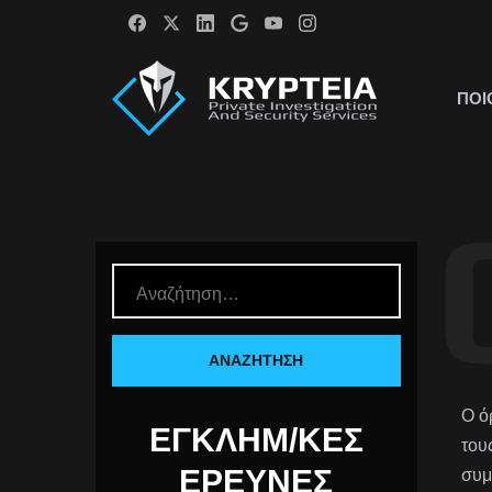
ΠΟΙ
Ο ό
ΕΓΚΛΗΜ/ΚΈΣ
του
ΈΡΕΥΝΕΣ
συμ