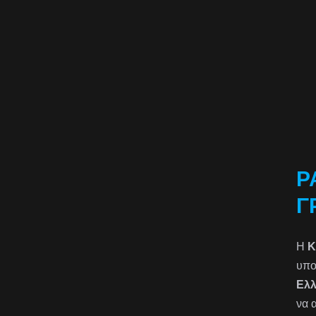
Ρ
Γ
Η
K
υπο
Ελ
να 