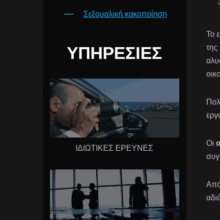
Σεξουαλική κακοποίηση
Το 
ΥΠΗΡΕΣΊΕΣ
της
αλυ
οικ
Πολ
εργ
Οι
ΙΔΙΩΤΙΚΕΣ ΕΡΕΥΝΕΣ
συγ
Από
αδι