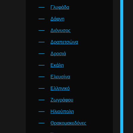
Γλυφάδα
Δάφνη
Διόνυσος
Δραπετσώνα
Δροσιά
Εκάλη
Ελευσίνα
Ελληνικό
Ζωγράφου
Ηλιούπολη
Θρακομακεδόνες