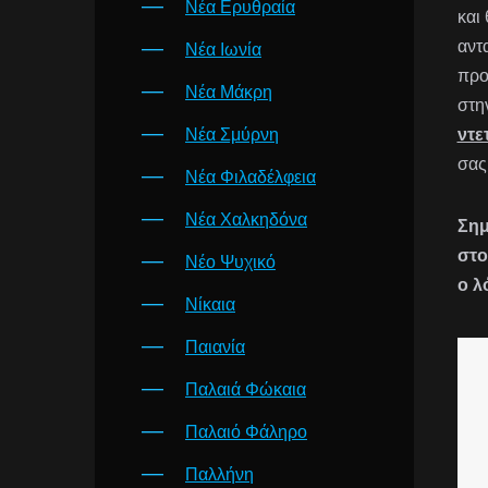
Νέα Ερυθραία
και
αντ
Νέα Ιωνία
προ
Νέα Μάκρη
στη
Νέα Σμύρνη
ντε
σας
Νέα Φιλαδέλφεια
Νέα Χαλκηδόνα
Σημ
στο
Νέο Ψυχικό
ο λ
Νίκαια
Παιανία
Παλαιά Φώκαια
Παλαιό Φάληρο
Παλλήνη