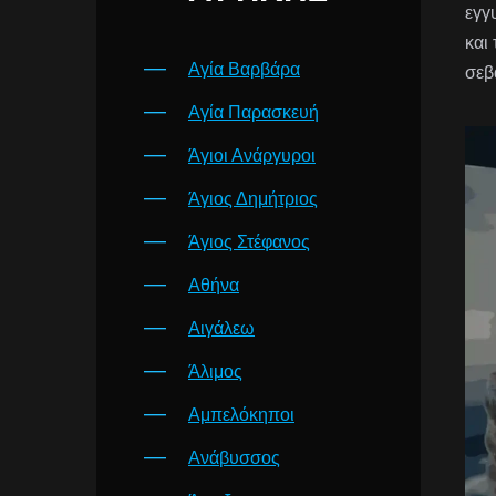
εγγ
και
Αγία Βαρβάρα
σεβ
Αγία Παρασκευή
Άγιοι Ανάργυροι
Άγιος Δημήτριος
Άγιος Στέφανος
Αθήνα
Αιγάλεω
Άλιμος
Αμπελόκηποι
Ανάβυσσος