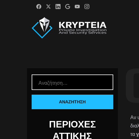
Αν 
ΠΕΡΙΟΧΈΣ
δια
ΑΤΤΙΚΉΣ
τα
γ