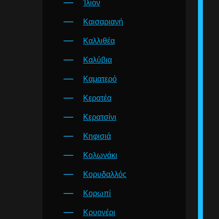
Ίλιον
Καισαριανή
Καλλιθέα
Καλύβια
Καματερό
Κερατέα
Κερατσίνι
Κηφισιά
Κολωνάκι
Κορυδαλλός
Κορωπί
Κρυονέρι