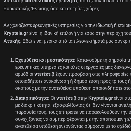
ντετέκτιβ και ιδιωτικούς ερευνητές
που έχουν το ίδιο πεδίο 
Ευρωπαϊκής Ένωσης όσο και σε τρίτες χώρες.
Αν χρειάζεστε ερευνητικές υπηρεσίες για την ιδιωτική ή εταιρ
Krypteia.gr
είναι η ιδανική επιλογή για εσάς στην περιοχή το
Αττικής
. Εδώ είναι μερικά από τα πλεονεκτήματά μας συγκριτ
Εχεμύθεια και μυστικότητα:
Κατανοούμε τη σημασία της
ερευνητικές υπηρεσίες και όλες οι εργασίες μας διενεργ
αρμόδιοι
ντετέκτιβ
έχουν πρόσβαση στις πληροφορίες τ
οποιαδήποτε ανακοίνωση ή δημοσίευση προς τρίτους ή 
σκοπούς με την ανατεθείσα υπόθεση οποιονδήποτε στοι
Διακριτικότητα:
Οι
ντετέκτιβ
στην
Krypteia.gr
είναι ά
με διακριτικότητα, εξασφαλίζοντας ότι δεν γίνονται αντι
παρουσία τους, τους επιτρέπει να παρακολουθούν την 
συνεχίζοντας να συμπεριφέρονται με την απαιτούμενη ε
ανατεθείσα υπόθεση ενεργώντας σύμφωνα με το σχέδιό 