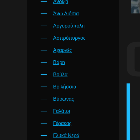
Άνοιξη
Άνω Λιόσια
Αργυρούπολη
Ασπρόπυργος
Αχαρνές
Βάρη
Βούλα
Βριλήσσια
Βύρωνας
Γαλάτσι
Γέρακας
Γλυκά Νερά