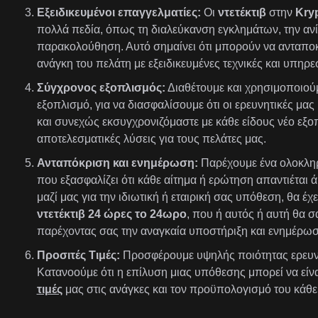
Εξειδικευμένοι επαγγελματίες:
Οι
ντετέκτιβ
στην
Kryp
πολλά πεδία, όπως τη διαλεύκανση εγκλημάτων, την ανί
παρακολούθηση. Αυτό σημαίνει ότι μπορούν να ανταποκ
ανάγκη του πελάτη με εξειδικευμένες τεχνικές και υπηρεσ
Σύγχρονος εξοπλισμός:
Διαθέτουμε και χρησιμοποιούμ
εξοπλισμό, για να διασφαλίσουμε ότι οι ερευνητικές μας 
και συνεχώς εκσυγχρονιζόμαστε με κάθε είδους νέο εξ
αποτελεσματικές λύσεις για τους πελάτες μας.
Ανταπόκριση και ενημέρωση:
Παρέχουμε ένα ολοκλη
που εξασφαλίζει ότι κάθε αίτημα ή ερώτηση απαντιέται ά
μαζί μας για την ιδιωτική ή εταιρική σας υπόθεση, θα 
ντετέκτιβ 24 ώρες το 24ωρο
, που ή αυτός ή αυτή θα σ
παρέχοντας σας την αναγκαία υποστήριξη και ενημέρωσ
Προσιτές Τιμές:
Προσφέρουμε υψηλής ποιότητας ερευν
Κατανοούμε ότι η επίλυση μιας υπόθεσης μπορεί να είν
τιμές
μας στις ανάγκες και τον προϋπολογισμό του κάθε