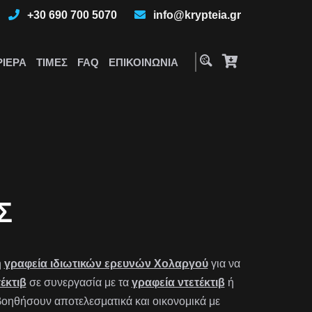
+30 690 700 5070
info@krypteia.gr
ΡΙΈΡΑ
ΤΙΜΈΣ
FAQ
ΕΠΙΚΟΙΝΩΝΊΑ
Σ
ή
γραφεία ιδιωτικών ερευνών Χολαργού
για να
έκτιβ
σε συνεργασία με τα
γραφεία ντετέκτιβ
ή
οηθήσουν αποτελεσματικά και οικονομικά με