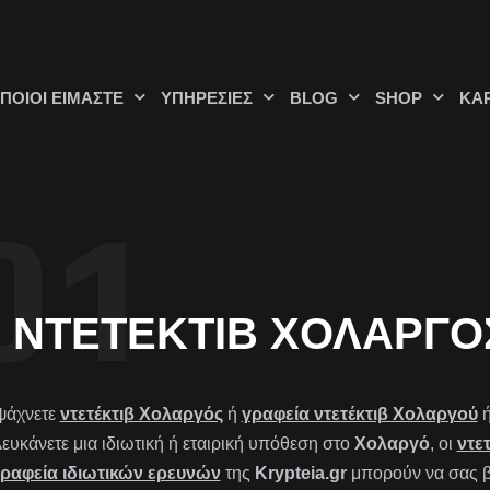
ΠΟΙΟΊ ΕΊΜΑΣΤΕ
ΥΠΗΡΕΣΊΕΣ
BLOG
SHOP
ΚΑ
ΝΤΕΤΈΚΤΙΒ ΧΟΛΑΡΓΌ
ψάχνετε
ντετέκτιβ Χολαργός
ή
γραφεία ντετέκτιβ Χολαργού
λευκάνετε μια ιδιωτική ή εταιρική υπόθεση στο
Χολαργό
, οι
ντετ
ραφεία ιδιωτικών ερευνών
της
Krypteia.gr
μπορούν να σας β