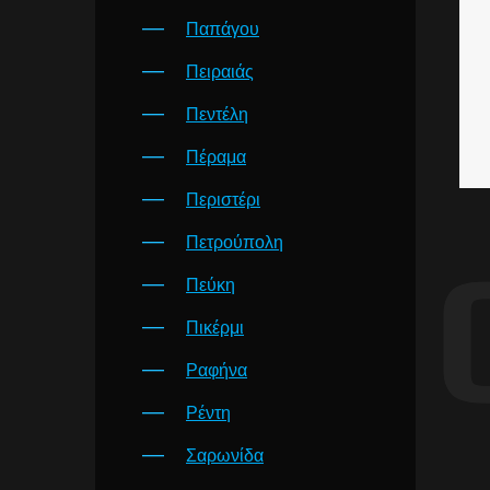
Παπάγου
Πειραιάς
Πεντέλη
Πέραμα
Περιστέρι
Πετρούπολη
Πεύκη
Πικέρμι
Ραφήνα
Ρέντη
Σαρωνίδα