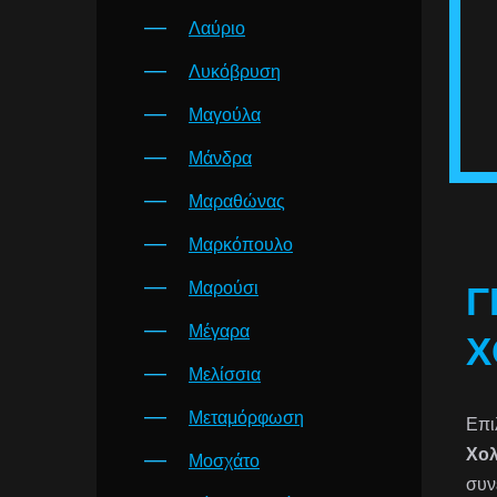
Λαύριο
Λυκόβρυση
Μαγούλα
Μάνδρα
Μαραθώνας
Μαρκόπουλο
Μαρούσι
Γ
Μέγαρα
Χ
Μελίσσια
Μεταμόρφωση
Επι
Χο
Μοσχάτο
συν