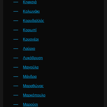
Κηφισιά
Κολωνάκι
Κορυδαλλός
Κορωπί
Κρυονέρι
Λαύριο
Λυκόβρυση
Μαγούλα
Μάνδρα
Μαραθώνας
Μαρκόπουλο
Μαρούσι