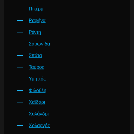
Πικέρμι
Ραφήνα
Ρέντη
Σαρωνίδα
Σπάτα
Ταύρος
Υμηττός
Φιλοθέη
Χαϊδάρι
Χαλάνδρι
Χολαργός