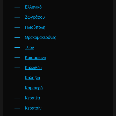
Ελληνικό
Ζωγράφου
Ηλιούπολη
Θρακομακεδόνες
Ίλιον
Καισαριανή
Καλλιθέα
Καλύβια
Καματερό
Κερατέα
Κερατσίνι