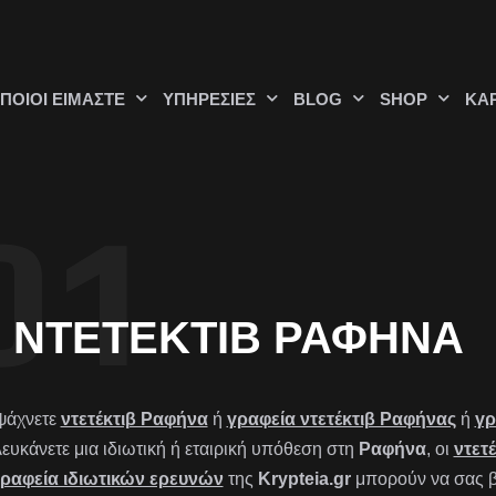
ΠΟΙΟΊ ΕΊΜΑΣΤΕ
ΥΠΗΡΕΣΊΕΣ
BLOG
SHOP
ΚΑ
ΝΤΕΤΈΚΤΙΒ ΡΑΦΉΝΑ
ψάχνετε
ντετέκτιβ Ραφήνα
ή
γραφεία ντετέκτιβ Ραφήνας
ή
γρ
λευκάνετε μια ιδιωτική ή εταιρική υπόθεση στη
Ραφήνα
, οι
ντετέ
ραφεία ιδιωτικών ερευνών
της
Krypteia.gr
μπορούν να σας β