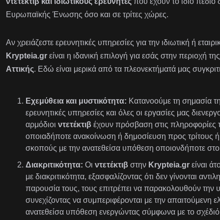
ντετέκτιβ και ιδιωτικούς ερευνητές
που έχουν το ίδιο πεδίο 
Ευρωπαϊκής Ένωσης όσο και σε τρίτες χώρες.
Αν χρειάζεστε ερευνητικές υπηρεσίες για την ιδιωτική ή εταιρ
Krypteia.gr
είναι η ιδανική επιλογή για εσάς στην περιοχή τη
Αττικής
. Εδώ είναι μερικά από τα πλεονεκτήματά μας συγκριτ
Εχεμύθεια και μυστικότητα:
Κατανοούμε τη σημασία της
ερευνητικές υπηρεσίες και όλες οι εργασίες μας διενεργ
αρμόδιοι
ντετέκτιβ
έχουν πρόσβαση στις πληροφορίες τ
οποιαδήποτε ανακοίνωση ή δημοσίευση προς τρίτους ή 
σκοπούς με την ανατεθείσα υπόθεση οποιονδήποτε στοι
Διακριτικότητα:
Οι
ντετέκτιβ
στην
Krypteia.gr
είναι ά
με διακριτικότητα, εξασφαλίζοντας ότι δεν γίνονται αντι
παρουσία τους, τους επιτρέπει να παρακολουθούν την 
συνεχίζοντας να συμπεριφέρονται με την απαιτούμενη ε
ανατεθείσα υπόθεση ενεργώντας σύμφωνα με το σχέδιό 