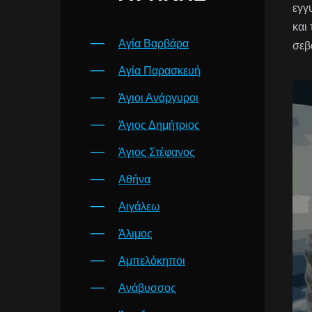
εγγ
και
Αγία Βαρβάρα
σεβ
Αγία Παρασκευή
Άγιοι Ανάργυροι
Άγιος Δημήτριος
Άγιος Στέφανος
Αθήνα
Αιγάλεω
Άλιμος
Αμπελόκηποι
Ανάβυσσος