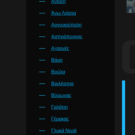
Άνοιξη
Άνω Λιόσια
Αργυρούπολη
Ασπρόπυργος
Αχαρνές
Βάρη
Βούλα
Βριλήσσια
Βύρωνας
Γαλάτσι
Γέρακας
Γλυκά Νερά