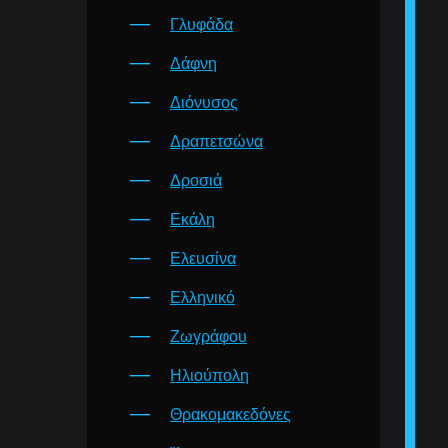
Γλυφάδα
Δάφνη
Διόνυσος
Δραπετσώνα
Δροσιά
Εκάλη
Ελευσίνα
Ελληνικό
Ζωγράφου
Ηλιούπολη
Θρακομακεδόνες