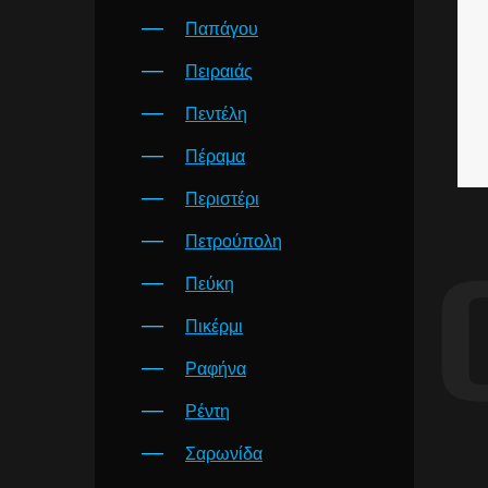
Παπάγου
Πειραιάς
Πεντέλη
Πέραμα
Περιστέρι
Πετρούπολη
Πεύκη
Πικέρμι
Ραφήνα
Ρέντη
Σαρωνίδα