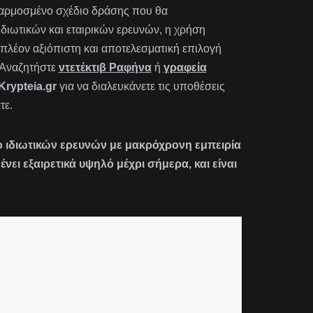
οσαρμοσμένο σχέδιο δράσης που θα
 ιδιωτικών και εταιρικών ερευνών, η χρήση
πλέον αξιόπιστη και αποτελεσματική επιλογή
 Αναζητήστε
ντετέκτιβ Ραφήνα
ή
γραφεία
Krypteia.gr
για να διαλευκάνετε τις υποθέσεις
τε.
είο ιδιωτικών ερευνών με μακρόχρονη εμπειρία
ι εξαιρετικά υψηλό μέχρι σήμερα, και είναι