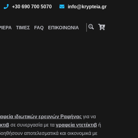
+30 690 700 5070
info@krypteia.gr
ΡΙΈΡΑ
ΤΙΜΈΣ
FAQ
ΕΠΙΚΟΙΝΩΝΊΑ
αφεία ιδιωτικών ερευνών Ραφήνας
για να
κτιβ
σε συνεργασία με τα
γραφεία ντετέκτιβ
ή
οηθήσουν αποτελεσματικά και οικονομικά με