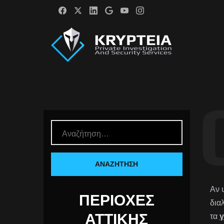
Αν 
ΠΕΡΙΟΧΈΣ
δια
ΑΤΤΙΚΉΣ
τα
γ