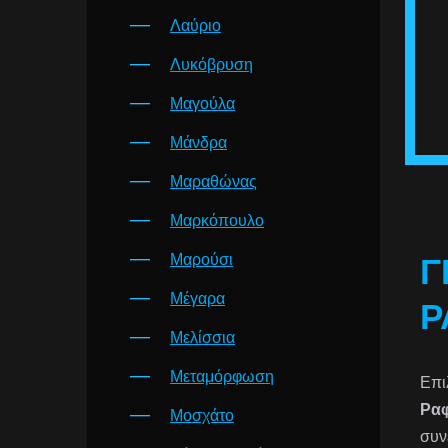
Λαύριο
Λυκόβρυση
Μαγούλα
Μάνδρα
Μαραθώνας
Μαρκόπουλο
Μαρούσι
Γ
Μέγαρα
Ρ
Μελίσσια
Μεταμόρφωση
Επι
Ρα
Μοσχάτο
συν