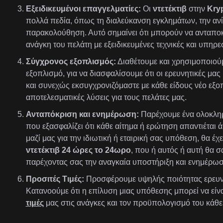
Εξειδικευμένοι επαγγελματίες:
Οι
ντετέκτιβ
στην
Kryp
πολλά πεδία, όπως τη διαλεύκανση εγκλημάτων, την ανί
παρακολούθηση. Αυτό σημαίνει ότι μπορούν να ανταποκ
ανάγκη του πελάτη με εξειδικευμένες τεχνικές και υπηρεσ
Σύγχρονος εξοπλισμός:
Διαθέτουμε και χρησιμοποιούμ
εξοπλισμό, για να διασφαλίσουμε ότι οι ερευνητικές μας 
και συνεχώς εκσυγχρονιζόμαστε με κάθε είδους νέο εξ
αποτελεσματικές λύσεις για τους πελάτες μας.
Ανταπόκριση και ενημέρωση:
Παρέχουμε ένα ολοκλη
που εξασφαλίζει ότι κάθε αίτημα ή ερώτηση απαντιέται ά
μαζί μας για την ιδιωτική ή εταιρική σας υπόθεση, θα 
ντετέκτιβ 24 ώρες το 24ωρο
, που ή αυτός ή αυτή θα σ
παρέχοντας σας την αναγκαία υποστήριξη και ενημέρωσ
Προσιτές Τιμές:
Προσφέρουμε υψηλής ποιότητας ερευν
Κατανοούμε ότι η επίλυση μιας υπόθεσης μπορεί να είν
τιμές
μας στις ανάγκες και τον προϋπολογισμό του κάθε