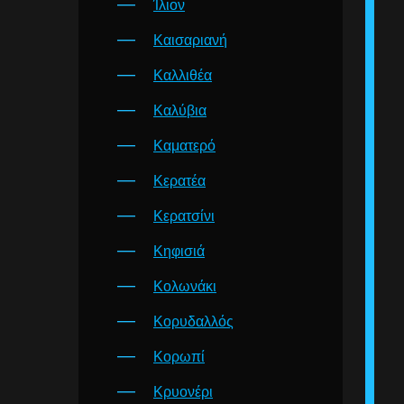
Ίλιον
Καισαριανή
Καλλιθέα
Καλύβια
Καματερό
Κερατέα
Κερατσίνι
Κηφισιά
Κολωνάκι
Κορυδαλλός
Κορωπί
Κρυονέρι