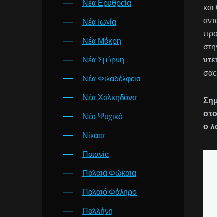
Νέα Ερυθραία
και
αντ
Νέα Ιωνία
προ
Νέα Μάκρη
στη
Νέα Σμύρνη
ντε
σας
Νέα Φιλαδέλφεια
Νέα Χαλκηδόνα
Σημ
στο
Νέο Ψυχικό
ο λ
Νίκαια
Παιανία
Παλαιά Φώκαια
Παλαιό Φάληρο
Παλλήνη