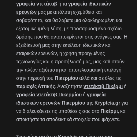
γραφεία ντετέκτιβ
ή τα
γραφεία ιδιωτικών
ερευνών
μας με απόλυτη εχεμύθεια και
σοβαρότητα, και θα λάβετε μια ολοκληρωμένη και
εξατομικευμένη λύση, με προσαρμοσμένο σχέδιο
δράσης που θα ανταποκρίνεται στις ανάγκες σας. Η
εξειδίκευσή μας στην εκτέλεση ιδιωτικών και
εταιρικών ερευνών, η χρήση προηγμένης
τεχνολογίας και η προσήλωσή μας, μας καθιστούν
την πλέον αξιόπιστη και αποτελεσματική επιλογή
στην περιοχή του
Πικερμίου
αλλά και σε όλες τις
περιοχές Αττικής
. Αναζητήστε
ντετέκτιβ Πικέρμι
ή
γραφεία ντετέκτιβ Πικερμίου
ή
γραφεία
ιδιωτικών ερευνών Πικερμίου
της
Krypteia.gr
για
να διαλευκάνετε τις υποθέσεις σας στο
Πικέρμι
, και
αποκτήστε τα αποδεικτικά στοιχεία που ψάχνετε.
Σημειώνεται ότι η Krypteia.gr, είναι το πιο