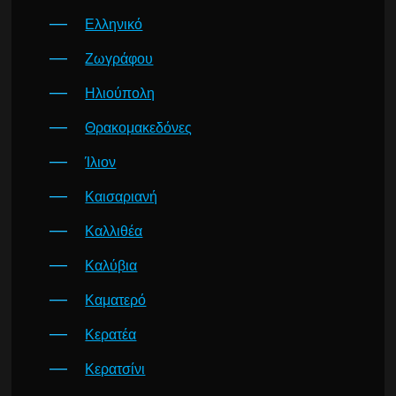
Ελληνικό
Ζωγράφου
Ηλιούπολη
Θρακομακεδόνες
Ίλιον
Καισαριανή
Καλλιθέα
Καλύβια
Καματερό
Κερατέα
Κερατσίνι