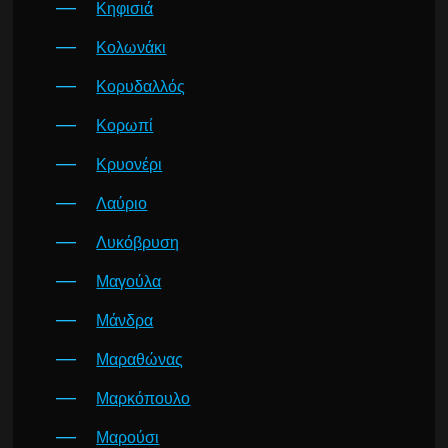
Κηφισιά
Κολωνάκι
Κορυδαλλός
Κορωπί
Κρυονέρι
Λαύριο
Λυκόβρυση
Μαγούλα
Μάνδρα
Μαραθώνας
Μαρκόπουλο
Μαρούσι