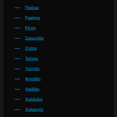
Πικέρμι
Ραφήνα
Ρέντη
Σαρωνίδα
Σπάτα
Ταύρος
Υμηττός
Φιλοθέη
Χαϊδάρι
Χαλάνδρι
Χολαργός