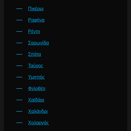
Πικέρμι
Ραφήνα
Ρέντη
Σαρωνίδα
Σπάτα
Ταύρος
Υμηττός
Φιλοθέη
Χαϊδάρι
Χαλάνδρι
Χολαργός