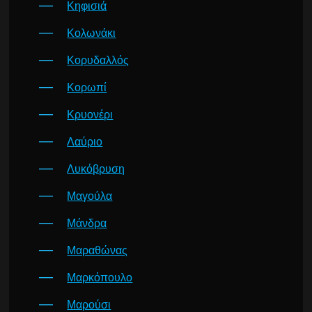
Κηφισιά
Κολωνάκι
Κορυδαλλός
Κορωπί
Κρυονέρι
Λαύριο
Λυκόβρυση
Μαγούλα
Μάνδρα
Μαραθώνας
Μαρκόπουλο
Μαρούσι