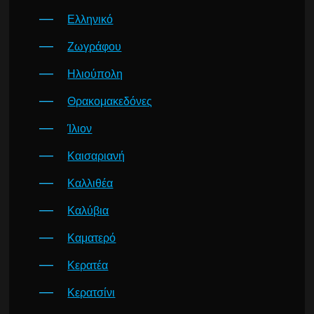
Ελληνικό
Ζωγράφου
Ηλιούπολη
Θρακομακεδόνες
Ίλιον
Καισαριανή
Καλλιθέα
Καλύβια
Καματερό
Κερατέα
Κερατσίνι