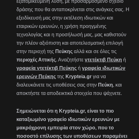
εξατομικευμένη λύση, με προσαρμοσμένο σχέδιο
δράσης που θα ανταποκρίνεται στις ανάγκες σας. Η
εξειδίκευσή μας στην εκτέλεση ιδιωτικών και
εταιρικών ερευνών, η χρήση προηγμένης
τεχνολογίας και η προσήλωσή μας, μας καθιστούν
την πλέον αξιόπιστη και αποτελεσματική επιλογή
στην περιοχή της
Πεύκης
αλλά και σε όλες τις
περιοχές Αττικής
. Αναζητήστε
ντετέκτιβ Πεύκη
ή
γραφεία ντετέκτιβ Πεύκης
ή
γραφεία ιδιωτικών
ερευνών Πεύκης
της
Krypteia.gr
για να
διαλευκάνετε τις υποθέσεις σας στην
Πεύκη
, και
αποκτήστε τα αποδεικτικά στοιχεία που ψάχνετε.
Σημειώνεται ότι η Krypteia.gr, είναι το πιο
καταξιωμένο γραφείο ιδιωτικών ερευνών με
μακρόχρονη εμπειρία στον χώρο, που το
ποσοστό επίλυσης των υποθέσεων παραμένει