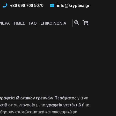
+30 690 700 5070
info@krypteia.gr
ΡΙΈΡΑ
ΤΙΜΈΣ
FAQ
ΕΠΙΚΟΙΝΩΝΊΑ
γραφεία ιδιωτικών ερευνών Περάματος
για να
κτιβ
σε συνεργασία με τα
γραφεία ντετέκτιβ
ή τα
ήσουν αποτελεσματικά και οικονομικά με