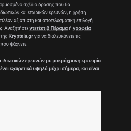
οσαρμοσμένο σχέδιο δράσης που θα
 ιδιωτικών και εταιρικών ερευνών, η χρήση
πλέον αξιόπιστη και αποτελεσματική επιλογή
ς
. Αναζητήστε
ντετέκτιβ Πέραμα
ή
γραφεία
της
Krypteia.gr
για να διαλευκάνετε τις
α που ψάχνετε.
είο ιδιωτικών ερευνών με μακρόχρονη εμπειρία
ι εξαιρετικά υψηλό μέχρι σήμερα, και είναι