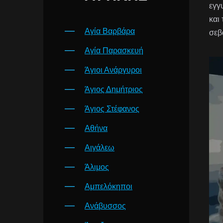
εγγ
και
Αγία Βαρβάρα
σεβ
Αγία Παρασκευή
Άγιοι Ανάργυροι
Άγιος Δημήτριος
Άγιος Στέφανος
Αθήνα
Αιγάλεω
Άλιμος
Αμπελόκηποι
Ανάβυσσος