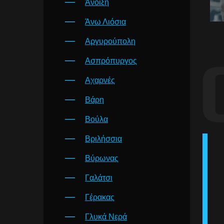
Άνοιξη
Άνω Λιόσια
Αργυρούπολη
Ασπρόπυργος
Αχαρνές
Βάρη
Βούλα
Βριλήσσια
Βύρωνας
Γαλάτσι
Γέρακας
Γλυκά Νερά