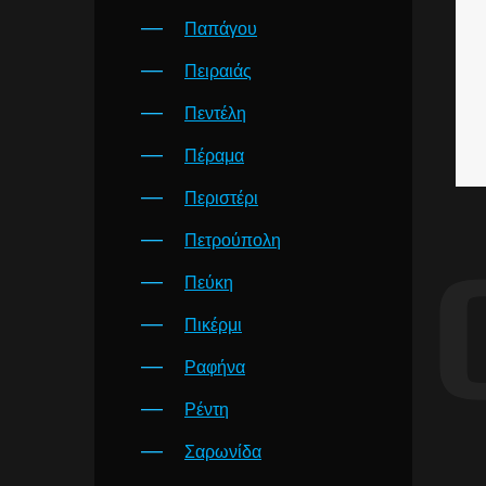
Παπάγου
Πειραιάς
Πεντέλη
Πέραμα
Περιστέρι
Πετρούπολη
Πεύκη
Πικέρμι
Ραφήνα
Ρέντη
Σαρωνίδα