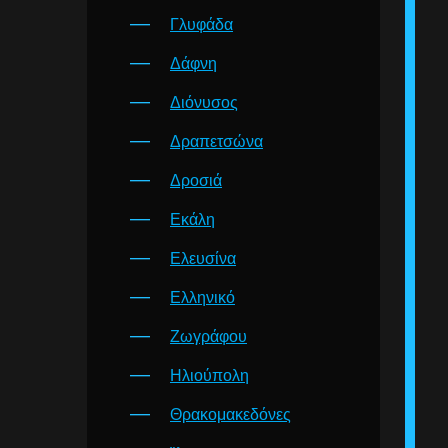
Γλυφάδα
Δάφνη
Διόνυσος
Δραπετσώνα
Δροσιά
Εκάλη
Ελευσίνα
Ελληνικό
Ζωγράφου
Ηλιούπολη
Θρακομακεδόνες