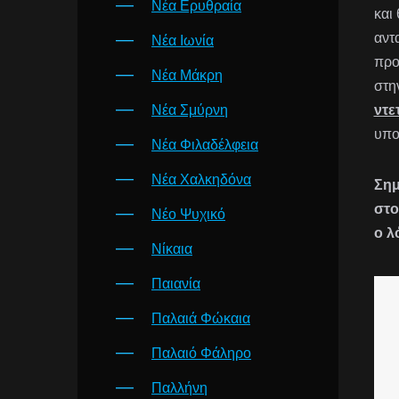
Νέα Ερυθραία
και
αντ
Νέα Ιωνία
προ
Νέα Μάκρη
στη
Νέα Σμύρνη
ντε
υπο
Νέα Φιλαδέλφεια
Νέα Χαλκηδόνα
Σημ
στο
Νέο Ψυχικό
ο λ
Νίκαια
Παιανία
Παλαιά Φώκαια
Παλαιό Φάληρο
Παλλήνη