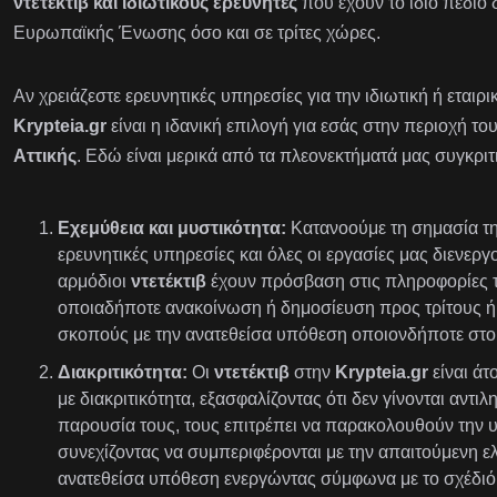
ντετέκτιβ και ιδιωτικούς ερευνητές
που έχουν το ίδιο πεδίο 
Ευρωπαϊκής Ένωσης όσο και σε τρίτες χώρες.
Αν χρειάζεστε ερευνητικές υπηρεσίες για την ιδιωτική ή εταιρ
Krypteia.gr
είναι η ιδανική επιλογή για εσάς στην περιοχή το
Αττικής
. Εδώ είναι μερικά από τα πλεονεκτήματά μας συγκριτ
Εχεμύθεια και μυστικότητα:
Κατανοούμε τη σημασία της
ερευνητικές υπηρεσίες και όλες οι εργασίες μας διενεργ
αρμόδιοι
ντετέκτιβ
έχουν πρόσβαση στις πληροφορίες τ
οποιαδήποτε ανακοίνωση ή δημοσίευση προς τρίτους ή 
σκοπούς με την ανατεθείσα υπόθεση οποιονδήποτε στοι
Διακριτικότητα:
Οι
ντετέκτιβ
στην
Krypteia.gr
είναι ά
με διακριτικότητα, εξασφαλίζοντας ότι δεν γίνονται αντι
παρουσία τους, τους επιτρέπει να παρακολουθούν την 
συνεχίζοντας να συμπεριφέρονται με την απαιτούμενη ε
ανατεθείσα υπόθεση ενεργώντας σύμφωνα με το σχέδιό 