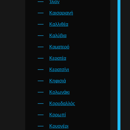
Ίλιον
Καισαριανή
Καλλιθέα
Καλύβια
Καματερό
Κερατέα
Κερατσίνι
Κηφισιά
Κολωνάκι
Κορυδαλλός
Κορωπί
Κρυονέρι