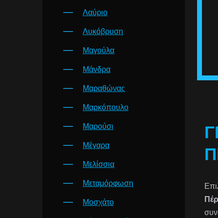
Λαύριο
Λυκόβρυση
Μαγούλα
Μάνδρα
Μαραθώνας
Μαρκόπουλο
Μαρούσι
Γ
Μέγαρα
Π
Μελίσσια
Μεταμόρφωση
Επι
Πέ
Μοσχάτο
συν