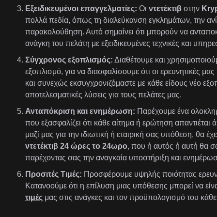
Εξειδικευμένοι επαγγελματίες:
Οι
ντετέκτιβ
στην
Kryp
πολλά πεδία, όπως τη διαλεύκανση εγκλημάτων, την ανί
παρακολούθηση. Αυτό σημαίνει ότι μπορούν να ανταποκ
ανάγκη του πελάτη με εξειδικευμένες τεχνικές και υπηρεσ
Σύγχρονος εξοπλισμός:
Διαθέτουμε και χρησιμοποιούμ
εξοπλισμό, για να διασφαλίσουμε ότι οι ερευνητικές μας 
και συνεχώς εκσυγχρονιζόμαστε με κάθε είδους νέο εξ
αποτελεσματικές λύσεις για τους πελάτες μας.
Ανταπόκριση και ενημέρωση:
Παρέχουμε ένα ολοκλη
που εξασφαλίζει ότι κάθε αίτημα ή ερώτηση απαντιέται ά
μαζί μας για την ιδιωτική ή εταιρική σας υπόθεση, θα 
ντετέκτιβ 24 ώρες το 24ωρο
, που ή αυτός ή αυτή θα σ
παρέχοντας σας την αναγκαία υποστήριξη και ενημέρωσ
Προσιτές Τιμές:
Προσφέρουμε υψηλής ποιότητας ερευν
Κατανοούμε ότι η επίλυση μιας υπόθεσης μπορεί να είν
τιμές
μας στις ανάγκες και τον προϋπολογισμό του κάθε