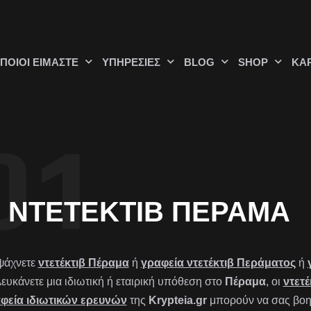
ΠΟΙΟΊ ΕΊΜΑΣΤΕ
ΥΠΗΡΕΣΊΕΣ
BLOG
SHOP
ΚΑ
ΝΤΕΤΈΚΤΙΒ ΠΈΡΑΜΑ
ψάχνετε
ντετέκτιβ Πέραμα
ή
γραφεία ντετέκτιβ Περάματος
ή
λευκάνετε μια ιδιωτική ή εταιρική υπόθεση στο
Πέραμα
, οι
ντετέ
φεία ιδιωτικών ερευνών
της
Krypteia.gr
μπορούν να σας βοηθ