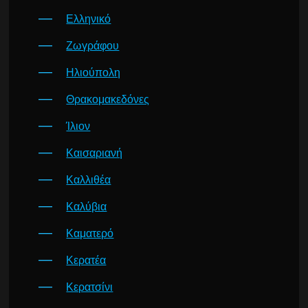
Ελληνικό
Ζωγράφου
Ηλιούπολη
Θρακομακεδόνες
Ίλιον
Καισαριανή
Καλλιθέα
Καλύβια
Καματερό
Κερατέα
Κερατσίνι