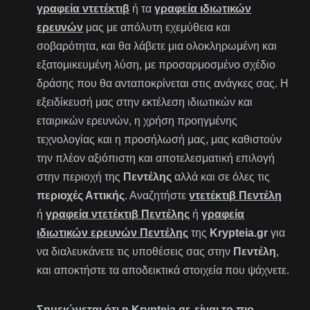
γραφεία ντετέκτιβ
ή τα
γραφεία ιδιωτικών
ερευνών
μας με απόλυτη εχεμύθεια και
σοβαρότητα, και θα λάβετε μια ολοκληρωμένη και
εξατομικευμένη λύση, με προσαρμοσμένο σχέδιο
δράσης που θα ανταποκρίνεται στις ανάγκες σας. Η
εξειδίκευσή μας στην εκτέλεση ιδιωτικών και
εταιρικών ερευνών, η χρήση προηγμένης
τεχνολογίας και η προσήλωσή μας, μας καθιστούν
την πλέον αξιόπιστη και αποτελεσματική επιλογή
στην περιοχή της
Πεντέλης
αλλά και σε όλες τις
περιοχές Αττικής
. Αναζητήστε
ντετέκτιβ Πεντέλη
ή
γραφεία ντετέκτιβ Πεντέλης
ή
γραφεία
ιδιωτικών ερευνών Πεντέλης
της
Krypteia.gr
για
να διαλευκάνετε τις υποθέσεις σας στην
Πεντέλη
,
και αποκτήστε τα αποδεικτικά στοιχεία που ψάχνετε.
Σημειώνεται ότι η Krypteia.gr, είναι το πιο