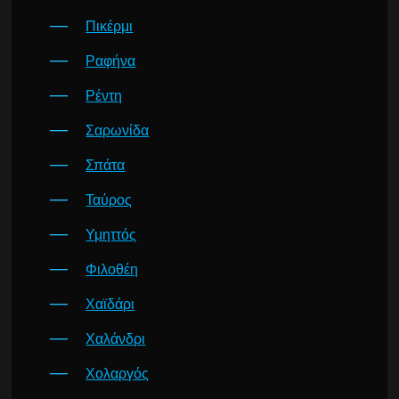
Πικέρμι
Ραφήνα
Ρέντη
Σαρωνίδα
Σπάτα
Ταύρος
Υμηττός
Φιλοθέη
Χαϊδάρι
Χαλάνδρι
Χολαργός