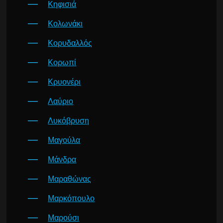
Κηφισιά
Κολωνάκι
Κορυδαλλός
Κορωπί
Κρυονέρι
Λαύριο
Λυκόβρυση
Μαγούλα
Μάνδρα
Μαραθώνας
Μαρκόπουλο
Μαρούσι