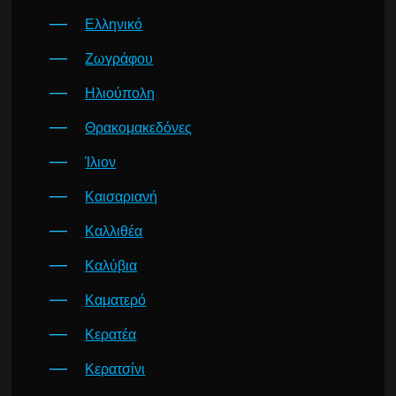
Ελληνικό
Ζωγράφου
Ηλιούπολη
Θρακομακεδόνες
Ίλιον
Καισαριανή
Καλλιθέα
Καλύβια
Καματερό
Κερατέα
Κερατσίνι