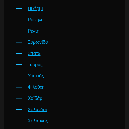
Πικέρμι
Ραφήνα
Ρέντη
Σαρωνίδα
Σπάτα
Ταύρος
Υμηττός
Φιλοθέη
Χαϊδάρι
Χαλάνδρι
Χολαργός