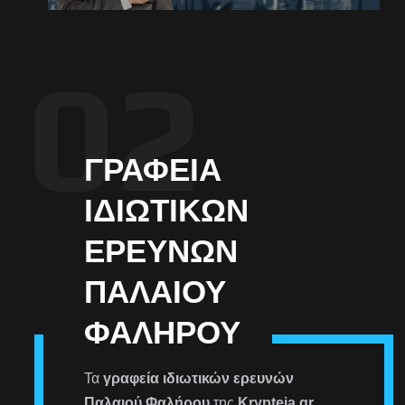
ΓΡΑΦΕΊΑ
ΙΔΙΩΤΙΚΏΝ
ΕΡΕΥΝΏΝ
ΠΑΛΑΙΟΎ
ΦΑΛΉΡΟΥ
Τα
γραφεία ιδιωτικών ερευνών
Παλαιού Φαλήρου
της
Krypteia.gr