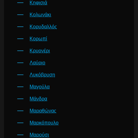
Κηφισιά
Κολωνάκι
Κορυδαλλός
Κορωπί
Κρυονέρι
Λαύριο
Λυκόβρυση
Μαγούλα
Μάνδρα
Μαραθώνας
Μαρκόπουλο
Μαρούσι