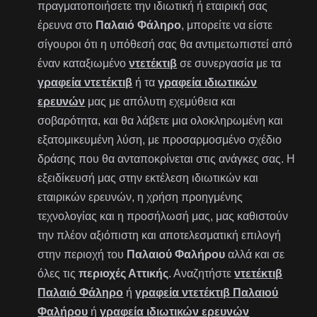
πραγματοποιήσετε την ιδιωτική ή εταιρική σας
έρευνα στο
Παλαιό Φάληρο
, μπορείτε να είστε
σίγουροι ότι η υπόθεσή σας θα αντιμετωπιστεί από
έναν καταξιωμένο
ντετέκτιβ
σε συνεργασία με τα
γραφεία ντετέκτιβ
ή τα
γραφεία ιδιωτικών
ερευνών
μας με απόλυτη εχεμύθεια και
σοβαρότητα, και θα λάβετε μια ολοκληρωμένη και
εξατομικευμένη λύση, με προσαρμοσμένο σχέδιο
δράσης που θα ανταποκρίνεται στις ανάγκες σας. Η
εξειδίκευσή μας στην εκτέλεση ιδιωτικών και
εταιρικών ερευνών, η χρήση προηγμένης
τεχνολογίας και η προσήλωσή μας, μας καθιστούν
την πλέον αξιόπιστη και αποτελεσματική επιλογή
στην περιοχή του
Παλαιού Φαλήρου
αλλά και σε
όλες τις
περιοχές Αττικής
. Αναζητήστε
ντετέκτιβ
Παλαιό Φάληρο
ή
γραφεία ντετέκτιβ Παλαιού
Φαλήρου
ή
γραφεία ιδιωτικών ερευνών