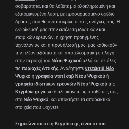
σοβαρότητα, και θα λάβετε μια ολοκληρωμένη και
εξατομικευμένη λύση, με προσαρμοσμένο σχέδιο
δράσης που θα ανταποκρίνεται στις ανάγκες σας. Η
εξειδίκευσή μας στην εκτέλεση ιδιωτικών και
εταιρικών ερευνών, η χρήση προηγμένης
τεχνολογίας και η προσήλωσή μας, μας καθιστούν
την πλέον αξιόπιστη και αποτελεσματική επιλογή
στην περιοχή του
Νέου Ψυχικού
αλλά και σε όλες
τις
περιοχές Αττικής
. Αναζητήστε
ντετέκτιβ Νέο
Ψυχικό
ή
γραφεία ντετέκτιβ Νέου Ψυχικού
ή
γραφεία ιδιωτικών ερευνών Νέου Ψυχικού
της
Krypteia.gr
για να διαλευκάνετε τις υποθέσεις σας
στο
Νέο Ψυχικό
, και αποκτήστε τα αποδεικτικά
στοιχεία που ψάχνετε.
Σημειώνεται ότι η Krypteia.gr, είναι το πιο