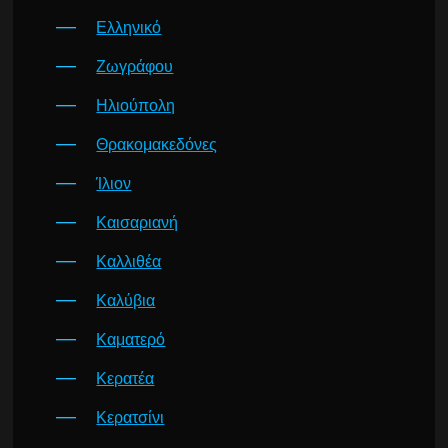
Ελληνικό
Ζωγράφου
Ηλιούπολη
Θρακομακεδόνες
Ίλιον
Καισαριανή
Καλλιθέα
Καλύβια
Καματερό
Κερατέα
Κερατσίνι