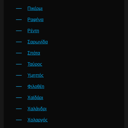
Πικέρμι
Ραφήνα
Ρέντη
Σαρωνίδα
Σπάτα
Ταύρος
Υμηττός
Φιλοθέη
Χαϊδάρι
Χαλάνδρι
Χολαργός