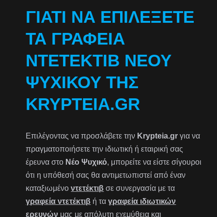
ΓΙΑΤΊ ΝΑ ΕΠΙΛΈΞΕΤΕ
ΤΑ ΓΡΑΦΕΊΑ
ΝΤΕΤΈΚΤΙΒ ΝΈΟΥ
ΨΥΧΙΚΟΎ ΤΗΣ
KRYPTEIA.GR
Επιλέγοντας να προσλάβετε την
Krypteia.gr
για να
πραγματοποιήσετε την ιδιωτική ή εταιρική σας
έρευνα στο
Νέο Ψυχικό
, μπορείτε να είστε σίγουροι
ότι η υπόθεσή σας θα αντιμετωπιστεί από έναν
καταξιωμένο
ντετέκτιβ
σε συνεργασία με τα
γραφεία ντετέκτιβ
ή τα
γραφεία ιδιωτικών
ερευνών
μας με απόλυτη εχεμύθεια και