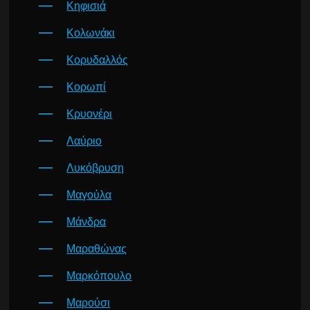
Κηφισιά
Κολωνάκι
Κορυδαλλός
Κορωπί
Κρυονέρι
Λαύριο
Λυκόβρυση
Μαγούλα
Μάνδρα
Μαραθώνας
Μαρκόπουλο
Μαρούσι