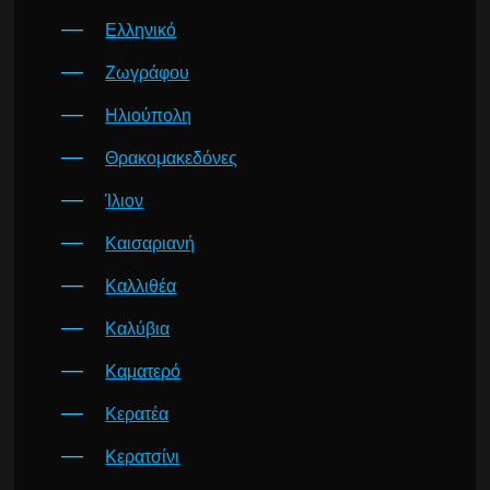
Ελληνικό
Ζωγράφου
Ηλιούπολη
Θρακομακεδόνες
Ίλιον
Καισαριανή
Καλλιθέα
Καλύβια
Καματερό
Κερατέα
Κερατσίνι