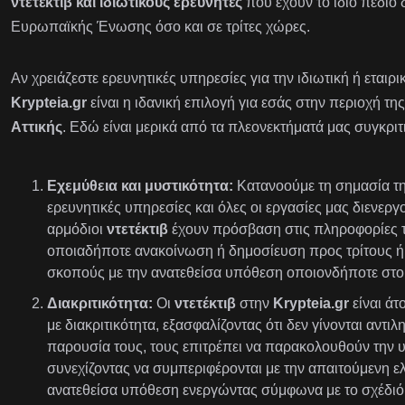
ντετέκτιβ και ιδιωτικούς ερευνητές
που έχουν το ίδιο πεδίο 
Ευρωπαϊκής Ένωσης όσο και σε τρίτες χώρες.
Αν χρειάζεστε ερευνητικές υπηρεσίες για την ιδιωτική ή εταιρ
Krypteia.gr
είναι η ιδανική επιλογή για εσάς στην περιοχή τη
Αττικής
. Εδώ είναι μερικά από τα πλεονεκτήματά μας συγκριτ
Εχεμύθεια και μυστικότητα:
Κατανοούμε τη σημασία της
ερευνητικές υπηρεσίες και όλες οι εργασίες μας διενεργ
αρμόδιοι
ντετέκτιβ
έχουν πρόσβαση στις πληροφορίες τ
οποιαδήποτε ανακοίνωση ή δημοσίευση προς τρίτους ή 
σκοπούς με την ανατεθείσα υπόθεση οποιονδήποτε στοι
Διακριτικότητα:
Οι
ντετέκτιβ
στην
Krypteia.gr
είναι ά
με διακριτικότητα, εξασφαλίζοντας ότι δεν γίνονται αντι
παρουσία τους, τους επιτρέπει να παρακολουθούν την 
συνεχίζοντας να συμπεριφέρονται με την απαιτούμενη ε
ανατεθείσα υπόθεση ενεργώντας σύμφωνα με το σχέδιό 