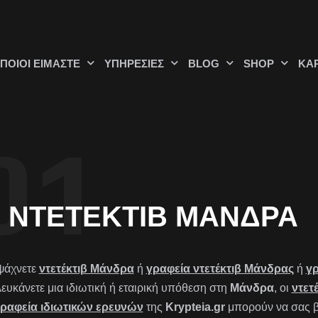
ΠΟΙΟΊ ΕΊΜΑΣΤΕ
ΥΠΗΡΕΣΊΕΣ
BLOG
SHOP
ΚΑ
ΝΤΕΤΈΚΤΙΒ ΜΆΝΔΡΑ
ψάχνετε
ντετέκτιβ Μάνδρα
ή
γραφεία ντετέκτιβ Μάνδρας
ή
γρ
λευκάνετε μια ιδιωτική ή εταιρική υπόθεση στη
Μάνδρα
, οι
ντετ
ραφεία ιδιωτικών ερευνών
της
Krypteia.gr
μπορούν να σας β