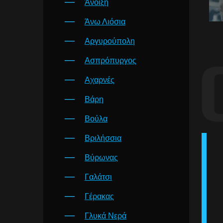
Άνοιξη
Άνω Λιόσια
Αργυρούπολη
Ασπρόπυργος
Αχαρνές
Βάρη
Βούλα
Βριλήσσια
Βύρωνας
Γαλάτσι
Γέρακας
Γλυκά Νερά