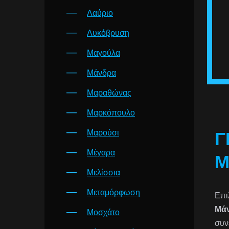
Λαύριο
Λυκόβρυση
Μαγούλα
Μάνδρα
Μαραθώνας
Μαρκόπουλο
Μαρούσι
Γ
Μέγαρα
Μ
Μελίσσια
Μεταμόρφωση
Επι
Μά
Μοσχάτο
συν