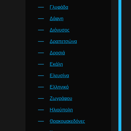
Γλυφάδα
Δάφνη
Διόνυσος
Δραπετσώνα
Δροσιά
Εκάλη
Ελευσίνα
Ελληνικό
Ζωγράφου
Ηλιούπολη
Θρακομακεδόνες