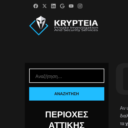
Αν 
ΠΕΡΙΟΧΈΣ
δια
ΑΤΤΙΚΉΣ
τα
γ