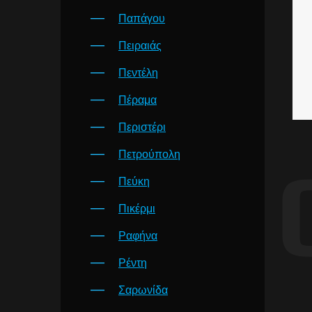
Παπάγου
Πειραιάς
Πεντέλη
Πέραμα
Περιστέρι
Πετρούπολη
Πεύκη
Πικέρμι
Ραφήνα
Ρέντη
Σαρωνίδα