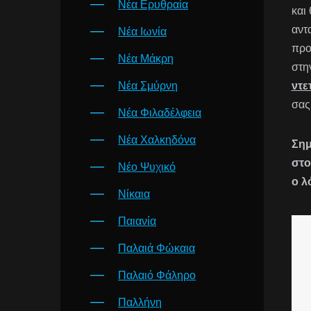
Νέα Ερυθραία
και
αντ
Νέα Ιωνία
προ
Νέα Μάκρη
στη
Νέα Σμύρνη
ντε
σας
Νέα Φιλαδέλφεια
Νέα Χαλκηδόνα
Σημ
στο
Νέο Ψυχικό
ο λ
Νίκαια
Παιανία
Παλαιά Φώκαια
Παλαιό Φάληρο
Παλλήνη