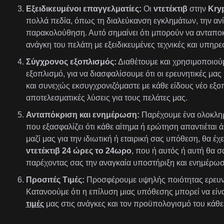
Εξειδικευμένοι επαγγελματίες:
Οι
ντετέκτιβ
στην
Kryp
πολλά πεδία, όπως τη διαλεύκανση εγκλημάτων, την ανί
παρακολούθηση. Αυτό σημαίνει ότι μπορούν να ανταποκ
ανάγκη του πελάτη με εξειδικευμένες τεχνικές και υπηρεσ
Σύγχρονος εξοπλισμός:
Διαθέτουμε και χρησιμοποιούμ
εξοπλισμό, για να διασφαλίσουμε ότι οι ερευνητικές μας 
και συνεχώς εκσυγχρονιζόμαστε με κάθε είδους νέο εξ
αποτελεσματικές λύσεις για τους πελάτες μας.
Ανταπόκριση και ενημέρωση:
Παρέχουμε ένα ολοκλη
που εξασφαλίζει ότι κάθε αίτημα ή ερώτηση απαντιέται ά
μαζί μας για την ιδιωτική ή εταιρική σας υπόθεση, θα 
ντετέκτιβ 24 ώρες το 24ωρο
, που ή αυτός ή αυτή θα σ
παρέχοντας σας την αναγκαία υποστήριξη και ενημέρωσ
Προσιτές Τιμές:
Προσφέρουμε υψηλής ποιότητας ερευν
Κατανοούμε ότι η επίλυση μιας υπόθεσης μπορεί να είν
τιμές
μας στις ανάγκες και τον προϋπολογισμό του κάθε