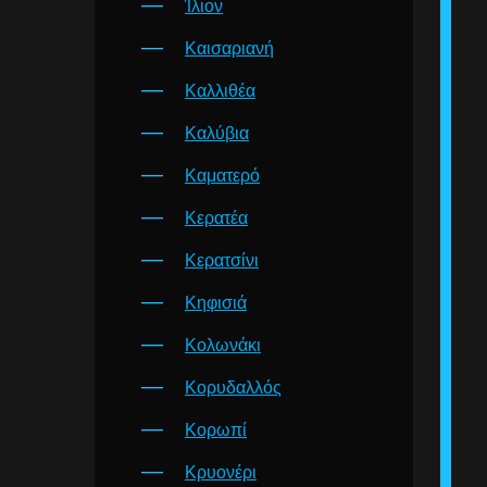
Ίλιον
Καισαριανή
Καλλιθέα
Καλύβια
Καματερό
Κερατέα
Κερατσίνι
Κηφισιά
Κολωνάκι
Κορυδαλλός
Κορωπί
Κρυονέρι