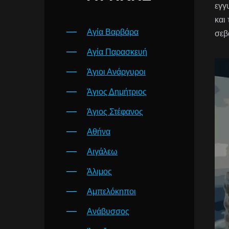
εγγ
και
Αγία Βαρβάρα
σεβ
Αγία Παρασκευή
Άγιοι Ανάργυροι
Άγιος Δημήτριος
Άγιος Στέφανος
Αθήνα
Αιγάλεω
Άλιμος
Αμπελόκηποι
Ανάβυσσος