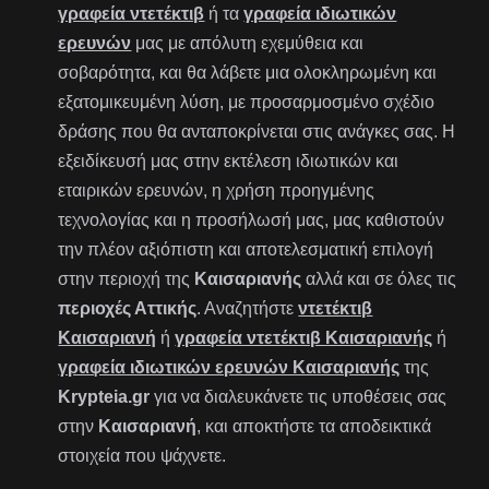
γραφεία ντετέκτιβ
ή τα
γραφεία ιδιωτικών
ερευνών
μας με απόλυτη εχεμύθεια και
σοβαρότητα, και θα λάβετε μια ολοκληρωμένη και
εξατομικευμένη λύση, με προσαρμοσμένο σχέδιο
δράσης που θα ανταποκρίνεται στις ανάγκες σας. Η
εξειδίκευσή μας στην εκτέλεση ιδιωτικών και
εταιρικών ερευνών, η χρήση προηγμένης
τεχνολογίας και η προσήλωσή μας, μας καθιστούν
την πλέον αξιόπιστη και αποτελεσματική επιλογή
στην περιοχή της
Καισαριανής
αλλά και σε όλες τις
περιοχές Αττικής
. Αναζητήστε
ντετέκτιβ
Καισαριανή
ή
γραφεία ντετέκτιβ Καισαριανής
ή
γραφεία ιδιωτικών ερευνών Καισαριανής
της
Krypteia.gr
για να διαλευκάνετε τις υποθέσεις σας
στην
Καισαριανή
, και αποκτήστε τα αποδεικτικά
στοιχεία που ψάχνετε.