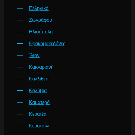
Ελληνικό
Ζωγράφου
Ηλιούπολη
Θρακομακεδόνες
Ίλιον
Καισαριανή
Καλλιθέα
Καλύβια
Καματερό
Κερατέα
Κερατσίνι