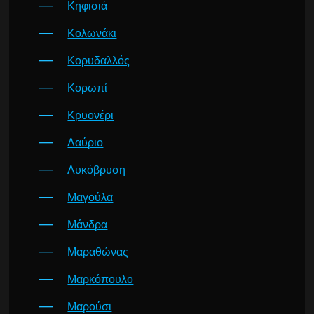
Κηφισιά
Κολωνάκι
Κορυδαλλός
Κορωπί
Κρυονέρι
Λαύριο
Λυκόβρυση
Μαγούλα
Μάνδρα
Μαραθώνας
Μαρκόπουλο
Μαρούσι