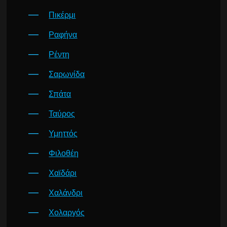
Πικέρμι
Ραφήνα
Ρέντη
Σαρωνίδα
Σπάτα
Ταύρος
Υμηττός
Φιλοθέη
Χαϊδάρι
Χαλάνδρι
Χολαργός