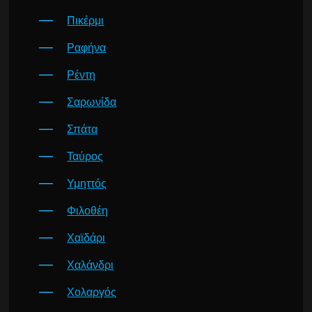
Πικέρμι
Ραφήνα
Ρέντη
Σαρωνίδα
Σπάτα
Ταύρος
Υμηττός
Φιλοθέη
Χαϊδάρι
Χαλάνδρι
Χολαργός