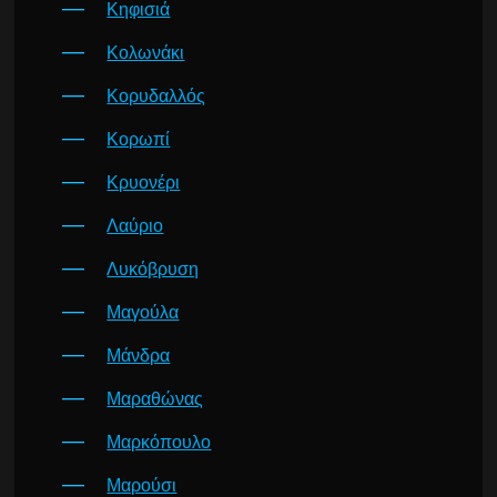
Κηφισιά
Κολωνάκι
Κορυδαλλός
Κορωπί
Κρυονέρι
Λαύριο
Λυκόβρυση
Μαγούλα
Μάνδρα
Μαραθώνας
Μαρκόπουλο
Μαρούσι