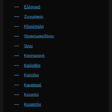
Ελληνικό
Ζωγράφου
Ηλιούπολη
Θρακομακεδόνες
Ίλιον
Καισαριανή
Καλλιθέα
Καλύβια
Καματερό
Κερατέα
Κερατσίνι