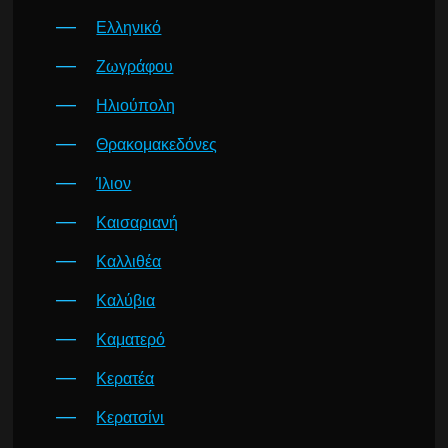
Ελληνικό
Ζωγράφου
Ηλιούπολη
Θρακομακεδόνες
Ίλιον
Καισαριανή
Καλλιθέα
Καλύβια
Καματερό
Κερατέα
Κερατσίνι