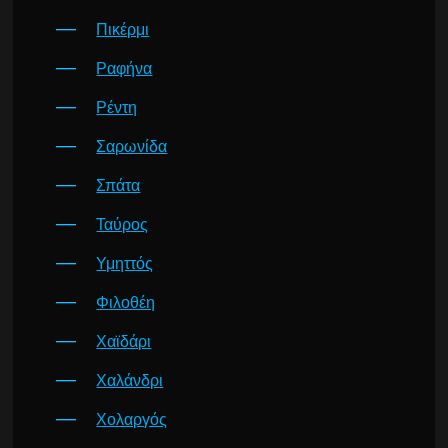
Πικέρμι
Ραφήνα
Ρέντη
Σαρωνίδα
Σπάτα
Ταύρος
Υμηττός
Φιλοθέη
Χαϊδάρι
Χαλάνδρι
Χολαργός