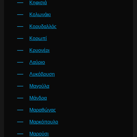
Κηφισιά
Κολωνάκι
Κορυδαλλός
Κορωπί
Κρυονέρι
Λαύριο
Λυκόβρυση
Μαγούλα
Μάνδρα
Μαραθώνας
Μαρκόπουλο
Μαρούσι