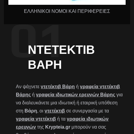
ΕΛΛΗΝΙΚΟΙ ΝΟΜΟΙ ΚΑΙ ΠΕΡΙΦΕΡΕΙΕΣ
ΝΤΕΤΈΚΤΙΒ
ΒΆΡΗ
Αν ψάχνετε
ντετέκτιβ Βάρη
ή
γραφεία ντετέκτιβ
Βάρης
ή
γραφεία ιδιωτικών ερευνών Βάρης
για
να διαλευκάνετε μια ιδιωτική ή εταιρική υπόθεση
στη
Βάρη
, οι
ντετέκτιβ
σε συνεργασία με τα
γραφεία ντετέκτιβ
ή τα
γραφεία ιδιωτικών
ερευνών
της
Krypteia.gr
μπορούν να σας