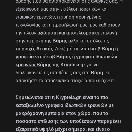
δράσης που θα ανταποκρίνεται στις ανάγκες σας. Η
εξειδίκευσή μας στην εκτέλεση ιδιωτικών και
εταιρικών ερευνών, η χρήση προηγμένης
τεχνολογίας και η προσήλωσή μας, μας καθιστούν
την πλέον αξιόπιστη και αποτελεσματική επιλογή
στην περιοχή της
Βάρης
αλλά και σε όλες τις
περιοχές Αττικής
. Αναζητήστε
ντετέκτιβ Βάρη
ή
γραφεία ντετέκτιβ Βάρης
ή
γραφεία ιδιωτικών
ερευνών Βάρης
της
Krypteia.gr
για να
διαλευκάνετε τις υποθέσεις σας στη
Βάρη
, και
αποκτήστε τα αποδεικτικά στοιχεία που ψάχνετε.
Σημειώνεται ότι η Krypteia.gr, είναι το πιο
καταξιωμένο γραφείο ιδιωτικών ερευνών με
μακρόχρονη εμπειρία στον χώρο, που το
ποσοστό επίλυσης των υποθέσεων παραμένει
εξαιρετικά υψηλό μέχρι σήμερα, και είναι ο