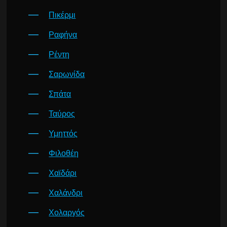
Πικέρμι
Ραφήνα
Ρέντη
Σαρωνίδα
Σπάτα
Ταύρος
Υμηττός
Φιλοθέη
Χαϊδάρι
Χαλάνδρι
Χολαργός