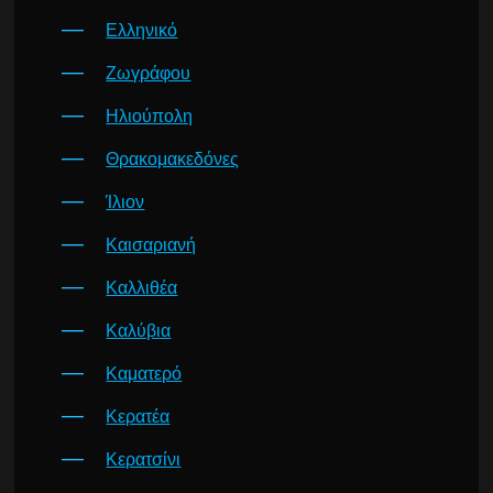
Ελληνικό
Ζωγράφου
Ηλιούπολη
Θρακομακεδόνες
Ίλιον
Καισαριανή
Καλλιθέα
Καλύβια
Καματερό
Κερατέα
Κερατσίνι