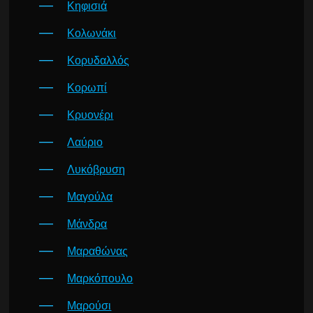
Κηφισιά
Κολωνάκι
Κορυδαλλός
Κορωπί
Κρυονέρι
Λαύριο
Λυκόβρυση
Μαγούλα
Μάνδρα
Μαραθώνας
Μαρκόπουλο
Μαρούσι