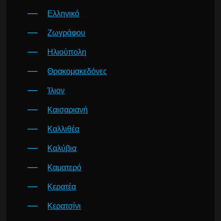
Ελληνικό
Ζωγράφου
Ηλιούπολη
Θρακομακεδόνες
Ίλιον
Καισαριανή
Καλλιθέα
Καλύβια
Καματερό
Κερατέα
Κερατσίνι