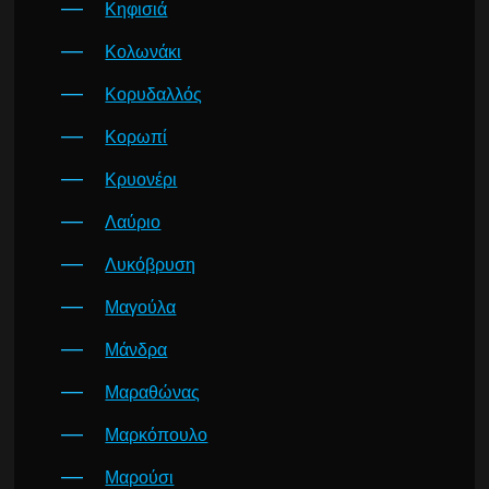
Κηφισιά
Κολωνάκι
Κορυδαλλός
Κορωπί
Κρυονέρι
Λαύριο
Λυκόβρυση
Μαγούλα
Μάνδρα
Μαραθώνας
Μαρκόπουλο
Μαρούσι