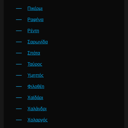
Πικέρμι
Ραφήνα
Ρέντη
Σαρωνίδα
Σπάτα
Ταύρος
Υμηττός
Φιλοθέη
Χαϊδάρι
Χαλάνδρι
Χολαργός