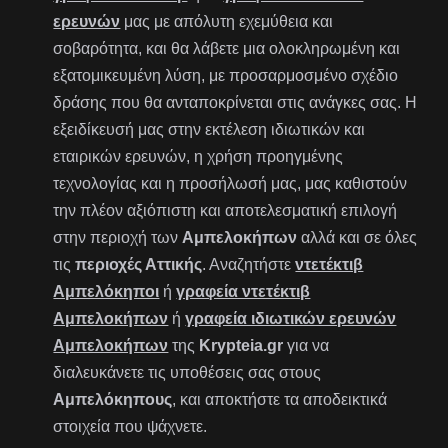
ερευνών
μας με απόλυτη εχεμύθεια και
σοβαρότητα, και θα λάβετε μια ολοκληρωμένη και
εξατομικευμένη λύση, με προσαρμοσμένο σχέδιο
δράσης που θα ανταποκρίνεται στις ανάγκες σας. Η
εξειδίκευσή μας στην εκτέλεση ιδιωτικών και
εταιρικών ερευνών, η χρήση προηγμένης
τεχνολογίας και η προσήλωσή μας, μας καθιστούν
την πλέον αξιόπιστη και αποτελεσματική επιλογή
στην περιοχή των
Αμπελοκήπων
αλλά και σε όλες
τις
περιοχές Αττικής
. Αναζητήστε
ντετέκτιβ
Αμπελόκηποι
ή
γραφεία ντετέκτιβ
Αμπελοκήπων
ή
γραφεία ιδιωτικών ερευνών
Αμπελοκήπων
της
Krypteia.gr
για να
διαλευκάνετε τις υποθέσεις σας στους
Αμπελόκηπους
, και αποκτήστε τα αποδεικτικά
στοιχεία που ψάχνετε.