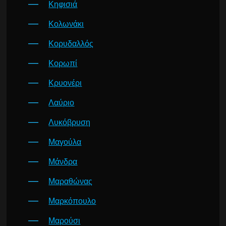
Κηφισιά
Κολωνάκι
Κορυδαλλός
Κορωπί
Κρυονέρι
Λαύριο
Λυκόβρυση
Μαγούλα
Μάνδρα
Μαραθώνας
Μαρκόπουλο
Μαρούσι