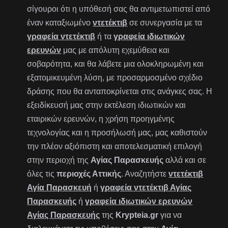
σίγουροι ότι η υπόθεσή σας θα αντιμετωπιστεί από
έναν καταξιωμένο
ντετέκτιβ
σε συνεργασία με τα
γραφεία ντετέκτιβ
ή τα
γραφεία ιδιωτικών
ερευνών
μας με απόλυτη εχεμύθεια και
σοβαρότητα, και θα λάβετε μια ολοκληρωμένη και
εξατομικευμένη λύση, με προσαρμοσμένο σχέδιο
δράσης που θα ανταποκρίνεται στις ανάγκες σας. Η
εξειδίκευσή μας στην εκτέλεση ιδιωτικών και
εταιρικών ερευνών, η χρήση προηγμένης
τεχνολογίας και η προσήλωσή μας, μας καθιστούν
την πλέον αξιόπιστη και αποτελεσματική επιλογή
στην περιοχή της
Αγίας Παρασκευής
αλλά και σε
όλες τις
περιοχές Αττικής
. Αναζητήστε
ντετέκτιβ
Αγία Παρασκευή
ή
γραφεία ντετέκτιβ Αγίας
Παρασκευής
ή
γραφεία ιδιωτικών ερευνών
Αγίας Παρασκευής
της
Krypteia.gr
για να