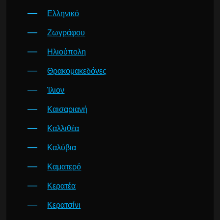
Ελληνικό
Ζωγράφου
Ηλιούπολη
Θρακομακεδόνες
Ίλιον
Καισαριανή
Καλλιθέα
Καλύβια
Καματερό
Κερατέα
Κερατσίνι