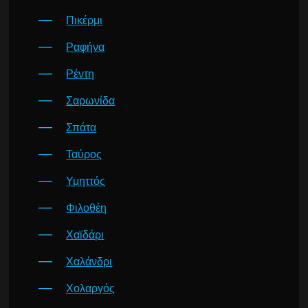
Πικέρμι
Ραφήνα
Ρέντη
Σαρωνίδα
Σπάτα
Ταύρος
Υμηττός
Φιλοθέη
Χαϊδάρι
Χαλάνδρι
Χολαργός