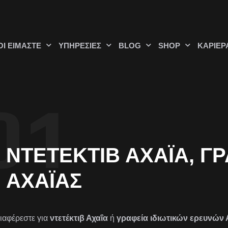
ΟΊ ΕΊΜΑΣΤΕ
ΥΠΗΡΕΣΊΕΣ
BLOG
SHOP
ΚΑΡΙΈΡ
ΝΤΕΤΈΚΤΙΒ ΑΧΑΪ́Α, 
ΑΧΑΪ́ΑΣ
ιαφέρεστε για
ντετέκτιβ Αχαΐα
ή
γραφεία ιδιωτικών ερευνών 