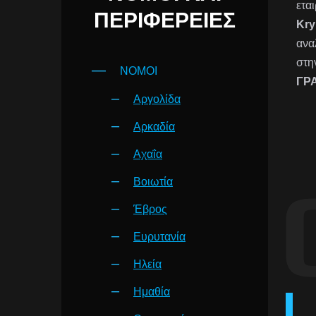
ετα
ΠΕΡΙΦΈΡΕΙΕΣ
Kry
ανα
στη
ΝΟΜΟΙ
ΓΡ
Αργολίδα
Αρκαδία
Αχαΐα
Βοιωτία
Έβρος
Ευρυτανία
Ηλεία
Ημαθία