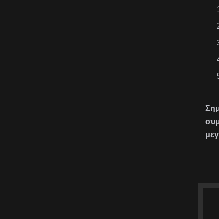
Σημ
συμ
μεγ