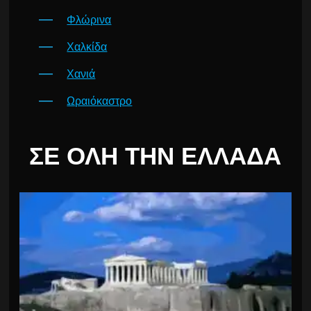
Φλώρινα
Χαλκίδα
Χανιά
Ωραιόκαστρο
ΣΕ ΌΛΗ ΤΗΝ ΕΛΛΆΔΑ