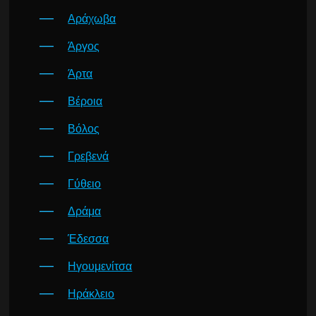
Αράχωβα
Άργος
Άρτα
Βέροια
Βόλος
Γρεβενά
Γύθειο
Δράμα
Έδεσσα
Ηγουμενίτσα
Ηράκλειο