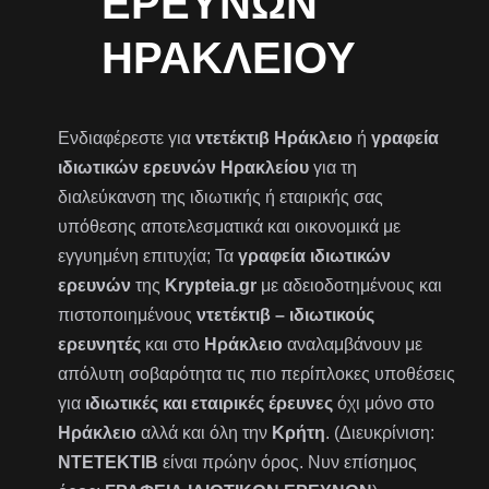
ΕΡΕΥΝΏΝ
ΗΡΑΚΛΕΊΟΥ
Ενδιαφέρεστε για
ντετέκτιβ Ηράκλειο
ή
γραφεία
ιδιωτικών ερευνών Ηρακλείου
για τη
διαλεύκανση της ιδιωτικής ή εταιρικής σας
υπόθεσης αποτελεσματικά και οικονομικά με
εγγυημένη επιτυχία; Τα
γραφεία ιδιωτικών
ερευνών
της
Krypteia.gr
με αδειοδοτημένους και
πιστοποιημένους
ντετέκτιβ – ιδιωτικούς
ερευνητές
και στο
Ηράκλειο
αναλαμβάνουν με
απόλυτη σοβαρότητα τις πιο περίπλοκες υποθέσεις
για
ιδιωτικές και εταιρικές έρευνες
όχι μόνο στο
Ηράκλειο
αλλά και όλη την
Κρήτη
. (Διευκρίνιση:
ΝΤΕΤΕΚΤΙΒ
είναι πρώην όρος. Νυν επίσημος