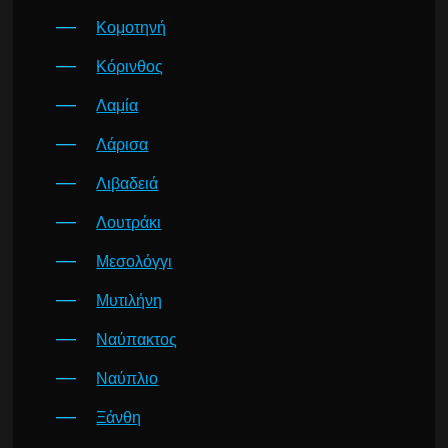
Κομοτηνή
Κόρινθος
Λαμία
Λάρισα
Λιβαδειά
Λουτράκι
Μεσολόγγι
Μυτιλήνη
Ναύπακτος
Ναύπλιο
Ξάνθη