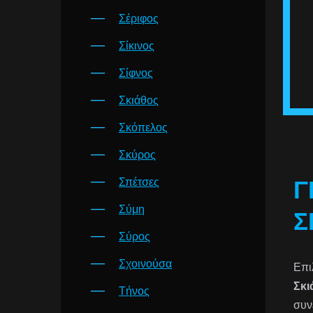
Σέριφος
Σίκινος
Σίφνος
Σκιάθος
Σκόπελος
Σκύρος
Σπέτσες
Γ
Σύμη
Σ
Σύρος
Σχοινούσα
Επι
Σκι
Τήνος
συν