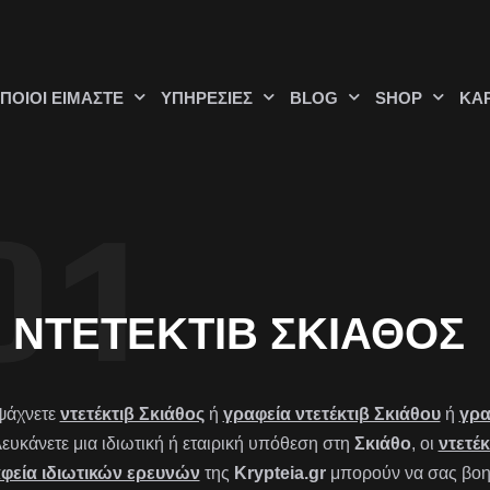
ΠΟΙΟΊ ΕΊΜΑΣΤΕ
ΥΠΗΡΕΣΊΕΣ
BLOG
SHOP
ΚΑ
ΝΤΕΤΈΚΤΙΒ ΣΚΙΆΘΟΣ
ψάχνετε
ντετέκτιβ Σκιάθος
ή
γραφεία ντετέκτιβ Σκιάθου
ή
γρα
λευκάνετε μια ιδιωτική ή εταιρική υπόθεση στη
Σκιάθο
, οι
ντετέκ
φεία ιδιωτικών ερευνών
της
Krypteia.gr
μπορούν να σας βοηθ