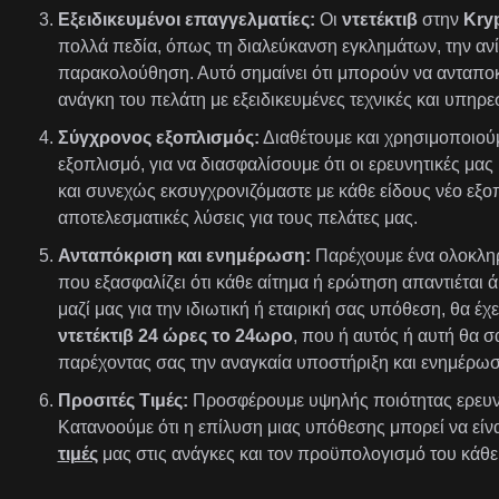
Εξειδικευμένοι επαγγελματίες:
Οι
ντετέκτιβ
στην
Kryp
πολλά πεδία, όπως τη διαλεύκανση εγκλημάτων, την ανί
παρακολούθηση. Αυτό σημαίνει ότι μπορούν να ανταποκ
ανάγκη του πελάτη με εξειδικευμένες τεχνικές και υπηρεσ
Σύγχρονος εξοπλισμός:
Διαθέτουμε και χρησιμοποιούμ
εξοπλισμό, για να διασφαλίσουμε ότι οι ερευνητικές μας 
και συνεχώς εκσυγχρονιζόμαστε με κάθε είδους νέο εξ
αποτελεσματικές λύσεις για τους πελάτες μας.
Ανταπόκριση και ενημέρωση:
Παρέχουμε ένα ολοκλη
που εξασφαλίζει ότι κάθε αίτημα ή ερώτηση απαντιέται ά
μαζί μας για την ιδιωτική ή εταιρική σας υπόθεση, θα 
ντετέκτιβ 24 ώρες το 24ωρο
, που ή αυτός ή αυτή θα σ
παρέχοντας σας την αναγκαία υποστήριξη και ενημέρωσ
Προσιτές Τιμές:
Προσφέρουμε υψηλής ποιότητας ερευν
Κατανοούμε ότι η επίλυση μιας υπόθεσης μπορεί να είν
τιμές
μας στις ανάγκες και τον προϋπολογισμό του κάθε