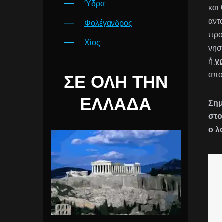
Ύδρα
και
αντ
Φολέγανδρος
προ
Χίος
νησ
ή
γ
απο
ΣΕ ΌΛΗ ΤΗΝ
ΕΛΛΆΔΑ
Σημ
στο
ο λ