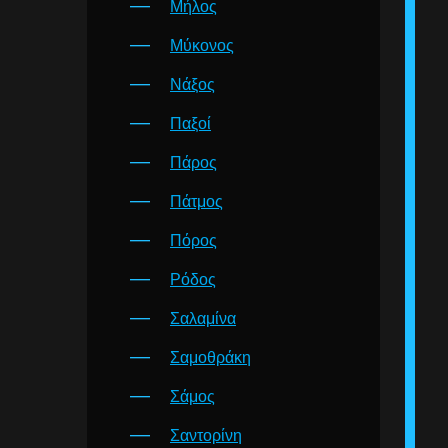
Μήλος
Μύκονος
Νάξος
Παξοί
Πάρος
Πάτμος
Πόρος
Ρόδος
Σαλαμίνα
Σαμοθράκη
Σάμος
Σαντορίνη