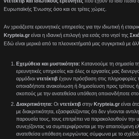
ντετέκτιβ και ιδιωτικούς ερευνητές
που έχουν το ίδιο πεδίο 
Ευρωπαϊκής Ένωσης όσο και σε τρίτες χώρες.
Αν χρειάζεστε ερευνητικές υπηρεσίες για την ιδιωτική ή εταιρ
Krypteia.gr
είναι η ιδανική επιλογή για εσάς στο νησί της
Σκι
Εδώ είναι μερικά από τα πλεονεκτήματά μας συγκριτικά με άλ
Εχεμύθεια και μυστικότητα:
Κατανοούμε τη σημασία της
ερευνητικές υπηρεσίες και όλες οι εργασίες μας διενεργ
αρμόδιοι
ντετέκτιβ
έχουν πρόσβαση στις πληροφορίες τ
οποιαδήποτε ανακοίνωση ή δημοσίευση προς τρίτους ή 
σκοπούς με την ανατεθείσα υπόθεση οποιονδήποτε στοι
Διακριτικότητα:
Οι
ντετέκτιβ
στην
Krypteia.gr
είναι ά
με διακριτικότητα, εξασφαλίζοντας ότι δεν γίνονται αντι
παρουσία τους, τους επιτρέπει να παρακολουθούν την 
συνεχίζοντας να συμπεριφέρονται με την απαιτούμενη ε
ανατεθείσα υπόθεση ενεργώντας σύμφωνα με το σχέδιό 