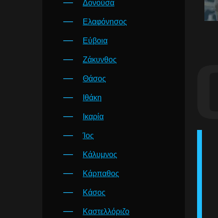
Δονούσα
Ελαφόνησος
Εύβοια
Ζάκυνθος
Θάσος
Ιθάκη
Ικαρία
Ίος
Κάλυμνος
Κάρπαθος
Κάσος
Καστελλόριζο