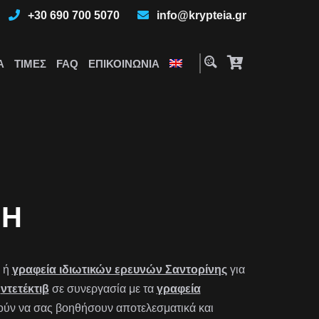
+30 690 700 5070
info@krypteia.gr
Α
ΤΙΜΈΣ
FAQ
ΕΠΙΚΟΙΝΩΝΊΑ
ΝΗ
ή
γραφεία ιδιωτικών ερευνών Σαντορίνης
για
ι
ντετέκτιβ
σε συνεργασία με τα
γραφεία
ύν να σας βοηθήσουν αποτελεσματικά και