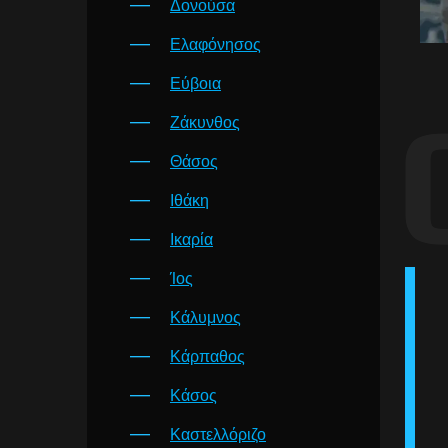
Δονούσα
Ελαφόνησος
Εύβοια
Ζάκυνθος
Θάσος
Ιθάκη
Ικαρία
Ίος
Κάλυμνος
Κάρπαθος
Κάσος
Καστελλόριζο