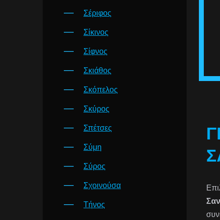
Σέριφος
Σίκινος
Σίφνος
Σκιάθος
Σκόπελος
Σκύρος
Σπέτσες
Γ
Σύμη
Σ
Σύρος
Σχοινούσα
Επι
Σαν
Τήνος
συν