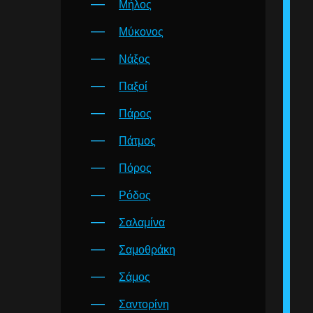
Μήλος
Μύκονος
Νάξος
Παξοί
Πάρος
Πάτμος
Πόρος
Ρόδος
Σαλαμίνα
Σαμοθράκη
Σάμος
Σαντορίνη