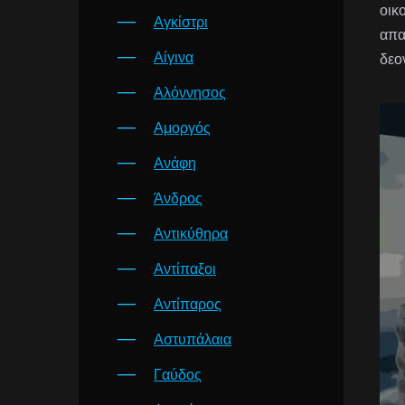
οικ
Αγκίστρι
απα
Αίγινα
δεο
Αλόννησος
Αμοργός
Ανάφη
Άνδρος
Αντικύθηρα
Αντίπαξοι
Αντίπαρος
Αστυπάλαια
Γαύδος