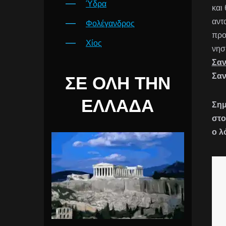
Ύδρα
και
αντ
Φολέγανδρος
προ
Χίος
νησ
Σαν
Σαν
ΣΕ ΌΛΗ ΤΗΝ
ΕΛΛΆΔΑ
Σημ
στο
ο λ