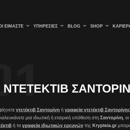
ΟΊ ΕΊΜΑΣΤΕ
ΥΠΗΡΕΣΊΕΣ
BLOG
SHOP
ΚΑΡΙΈΡ
ΝΤΕΤΈΚΤΙΒ ΣΑΝΤΟΡΊ
ψάχνετε
ντετέκτιβ Σαντορίνη
ή
γραφεία ντετέκτιβ Σαντορίνης
διαλευκάνετε μια ιδιωτική ή εταιρική υπόθεση στη
Σαντορίνη
, ο
τέκτιβ
ή τα
γραφεία ιδιωτικών ερευνών
της
Krypteia.gr
μπορο