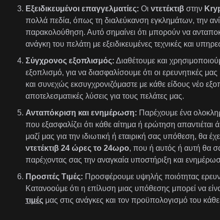
Εξειδικευμένοι επαγγελματίες:
Οι
ντετέκτιβ
στην
Kryp
πολλά πεδία, όπως τη διαλεύκανση εγκλημάτων, την ανί
παρακολούθηση. Αυτό σημαίνει ότι μπορούν να ανταποκ
ανάγκη του πελάτη με εξειδικευμένες τεχνικές και υπηρεσ
Σύγχρονος εξοπλισμός:
Διαθέτουμε και χρησιμοποιούμ
εξοπλισμό, για να διασφαλίσουμε ότι οι ερευνητικές μας 
και συνεχώς εκσυγχρονιζόμαστε με κάθε είδους νέο εξ
αποτελεσματικές λύσεις για τους πελάτες μας.
Ανταπόκριση και ενημέρωση:
Παρέχουμε ένα ολοκλη
που εξασφαλίζει ότι κάθε αίτημα ή ερώτηση απαντιέται ά
μαζί μας για την ιδιωτική ή εταιρική σας υπόθεση, θα 
ντετέκτιβ 24 ώρες το 24ωρο
, που ή αυτός ή αυτή θα σ
παρέχοντας σας την αναγκαία υποστήριξη και ενημέρωσ
Προσιτές Τιμές:
Προσφέρουμε υψηλής ποιότητας ερευν
Κατανοούμε ότι η επίλυση μιας υπόθεσης μπορεί να είν
τιμές
μας στις ανάγκες και τον προϋπολογισμό του κάθε