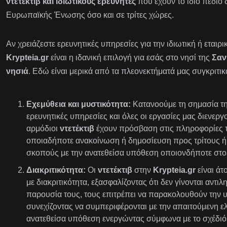
ντετέκτιβ και ιδιωτικούς ερευνητές
που έχουν το ίδιο πεδίο 
Ευρωπαϊκής Ένωσης όσο και σε τρίτες χώρες.
Αν χρειάζεστε ερευνητικές υπηρεσίες για την ιδιωτική ή εταιρ
Krypteia.gr
είναι η ιδανική επιλογή για εσάς στο νησί της
Σαν
νησιά
. Εδώ είναι μερικά από τα πλεονεκτήματά μας συγκριτικ
Εχεμύθεια και μυστικότητα:
Κατανοούμε τη σημασία της
ερευνητικές υπηρεσίες και όλες οι εργασίες μας διενεργ
αρμόδιοι
ντετέκτιβ
έχουν πρόσβαση στις πληροφορίες τ
οποιαδήποτε ανακοίνωση ή δημοσίευση προς τρίτους ή 
σκοπούς με την ανατεθείσα υπόθεση οποιονδήποτε στοι
Διακριτικότητα:
Οι
ντετέκτιβ
στην
Krypteia.gr
είναι ά
με διακριτικότητα, εξασφαλίζοντας ότι δεν γίνονται αντι
παρουσία τους, τους επιτρέπει να παρακολουθούν την 
συνεχίζοντας να συμπεριφέρονται με την απαιτούμενη ε
ανατεθείσα υπόθεση ενεργώντας σύμφωνα με το σχέδιό 