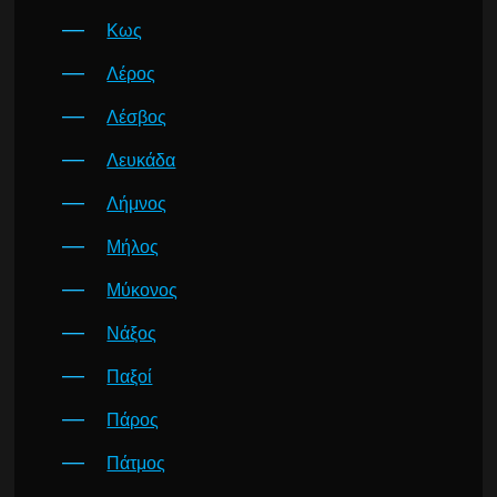
Κως
Λέρος
Λέσβος
Λευκάδα
Λήμνος
Μήλος
Μύκονος
Νάξος
Παξοί
Πάρος
Πάτμος