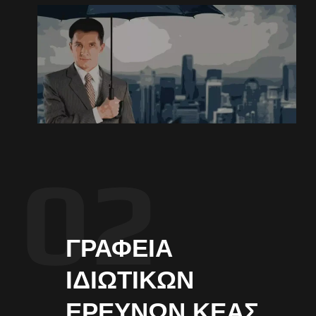
ΓΡΑΦΕΊΑ
ΙΔΙΩΤΙΚΏΝ
ΕΡΕΥΝΏΝ ΚΈΑΣ