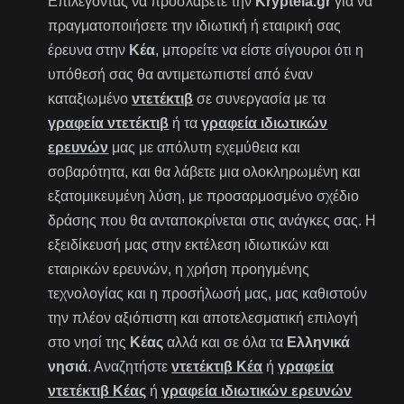
Επιλέγοντας να προσλάβετε την
Krypteia.gr
για να
πραγματοποιήσετε την ιδιωτική ή εταιρική σας
έρευνα στην
Κέα
, μπορείτε να είστε σίγουροι ότι η
υπόθεσή σας θα αντιμετωπιστεί από έναν
καταξιωμένο
ντετέκτιβ
σε συνεργασία με τα
γραφεία ντετέκτιβ
ή τα
γραφεία ιδιωτικών
ερευνών
μας με απόλυτη εχεμύθεια και
σοβαρότητα, και θα λάβετε μια ολοκληρωμένη και
εξατομικευμένη λύση, με προσαρμοσμένο σχέδιο
δράσης που θα ανταποκρίνεται στις ανάγκες σας. Η
εξειδίκευσή μας στην εκτέλεση ιδιωτικών και
εταιρικών ερευνών, η χρήση προηγμένης
τεχνολογίας και η προσήλωσή μας, μας καθιστούν
την πλέον αξιόπιστη και αποτελεσματική επιλογή
στο νησί της
Κέας
αλλά και σε όλα τα
Ελληνικά
νησιά
. Αναζητήστε
ντετέκτιβ Κέα
ή
γραφεία
ντετέκτιβ Κέας
ή
γραφεία ιδιωτικών ερευνών