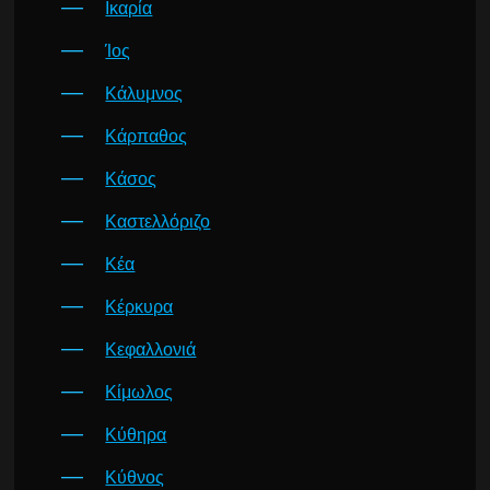
Ικαρία
Ίος
Κάλυμνος
Κάρπαθος
Κάσος
Καστελλόριζο
Κέα
Κέρκυρα
Κεφαλλονιά
Κίμωλος
Κύθηρα
Κύθνος