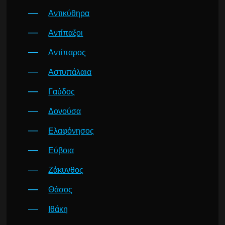
Αντικύθηρα
Αντίπαξοι
Αντίπαρος
Αστυπάλαια
Γαύδος
Δονούσα
Ελαφόνησος
Εύβοια
Ζάκυνθος
Θάσος
Ιθάκη