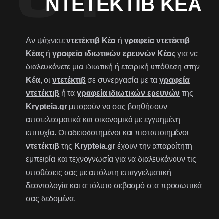
ΝΤΕΤΈΚΤΙΒ ΚΈΑ
Αν ψάχνετε
ντετέκτιβ Κέα
ή
γραφεία ντετέκτιβ
Κέας
ή
γραφεία ιδιωτικών ερευνών Κέας
για να
διαλευκάνετε μια ιδιωτική ή εταιρική υπόθεση στην
Κέα
, οι
ντετέκτιβ
σε συνεργασία με τα
γραφεία
ντετέκτιβ
ή τα
γραφεία ιδιωτικών ερευνών
της
Krypteia.gr
μπορούν να σας βοηθήσουν
αποτελεσματικά και οικονομικά με εγγυημένη
επιτυχία. Οι αδειοδοτημένοι και πιστοποιημένοι
ντετέκτιβ
της
Krypteia.gr
έχουν την απαραίτητη
εμπειρία και τεχνογνωσία για να διαλευκάνουν τις
υποθέσεις σας με απόλυτη επαγγελματική
δεοντολογία και απόλυτο σεβασμό στα προσωπικά
σας δεδομένα.