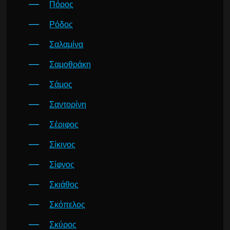
Πόρος
Ρόδος
Σαλαμίνα
Σαμοθράκη
Σάμος
Σαντορίνη
Σέριφος
Σίκινος
Σίφνος
Σκιάθος
Σκόπελος
Σκύρος