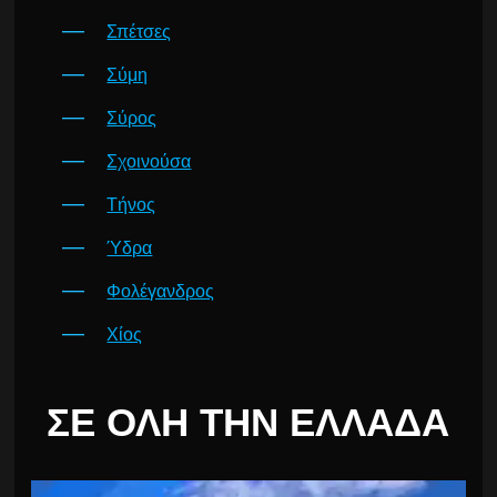
Σπέτσες
Σύμη
Σύρος
Σχοινούσα
Τήνος
Ύδρα
Φολέγανδρος
Χίος
ΣΕ ΌΛΗ ΤΗΝ ΕΛΛΆΔΑ