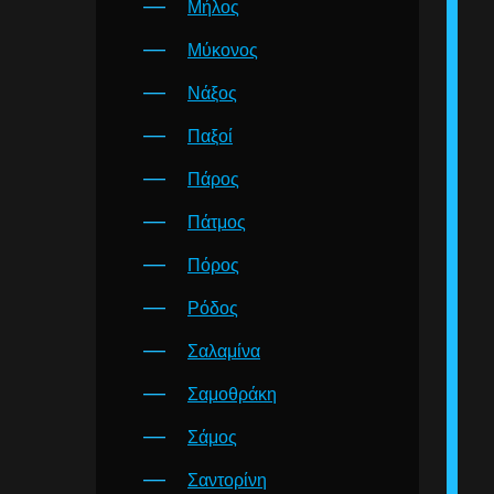
Μήλος
Μύκονος
Νάξος
Παξοί
Πάρος
Πάτμος
Πόρος
Ρόδος
Σαλαμίνα
Σαμοθράκη
Σάμος
Σαντορίνη