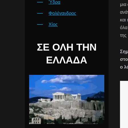
Ύδρα
μια
ανά
Φολέγανδρος
και
Χίος
όλα
της
ΣΕ ΌΛΗ ΤΗΝ
Σημ
ΕΛΛΆΔΑ
στο
ο λ