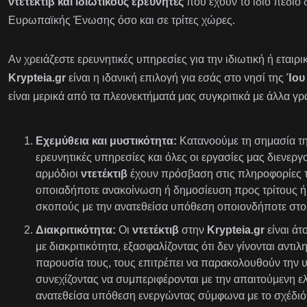
ντετέκτιβ και ιδιωτικούς ερευνητές
που έχουν το ίδιο πεδίο 
Ευρωπαϊκής Ένωσης όσο και σε τρίτες χώρες.
Αν χρειάζεστε ερευνητικές υπηρεσίες για την ιδιωτική ή εταιρ
Krypteia.gr
είναι η ιδανική επιλογή για εσάς στο νησί της
Ίου
είναι μερικά από τα πλεονεκτήματά μας συγκριτικά με άλλα γρ
Εχεμύθεια και μυστικότητα:
Κατανοούμε τη σημασία της
ερευνητικές υπηρεσίες και όλες οι εργασίες μας διενεργ
αρμόδιοι
ντετέκτιβ
έχουν πρόσβαση στις πληροφορίες τ
οποιαδήποτε ανακοίνωση ή δημοσίευση προς τρίτους ή 
σκοπούς με την ανατεθείσα υπόθεση οποιονδήποτε στοι
Διακριτικότητα:
Οι
ντετέκτιβ
στην
Krypteia.gr
είναι ά
με διακριτικότητα, εξασφαλίζοντας ότι δεν γίνονται αντι
παρουσία τους, τους επιτρέπει να παρακολουθούν την 
συνεχίζοντας να συμπεριφέρονται με την απαιτούμενη ε
ανατεθείσα υπόθεση ενεργώντας σύμφωνα με το σχέδιό 