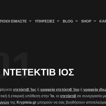
ΠΟΙΟΊ ΕΊΜΑΣΤΕ
ΥΠΗΡΕΣΊΕΣ
BLOG
SHOP
ΚΑ
ΝΤΕΤΈΚΤΙΒ ΊΟΣ
ψάχνετε
ντετέκτιβ Ίος
ή
γραφεία ντετέκτιβ Ίου
ή
γραφεία ιδι
ωτική ή εταιρική υπόθεση στην
Ίο
, οι
ντετέκτιβ
σε συνεργασία μ
ευνών
της
Krypteia.gr
μπορούν να σας βοηθήσουν αποτελεσματικ