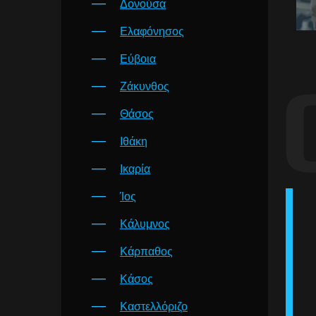
Δονούσα
Ελαφόνησος
Εύβοια
Ζάκυνθος
Θάσος
Ιθάκη
Ικαρία
Ίος
Κάλυμνος
Κάρπαθος
Κάσος
Καστελλόριζο