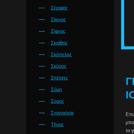
Σέριφος
Σίκινος
Σίφνος
Σκιάθος
Σκόπελος
Σκύρος
Σπέτσες
Γ
Σύμη
Ί
Σύρος
Σχοινούσα
Επι
μπο
Τήνος
τα
γ