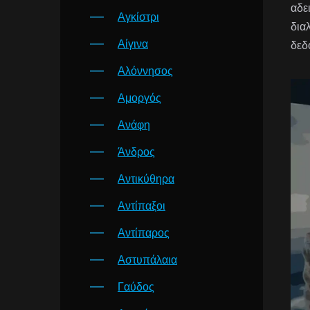
αδε
Αγκίστρι
δια
Αίγινα
δεδ
Αλόννησος
Αμοργός
Ανάφη
Άνδρος
Αντικύθηρα
Αντίπαξοι
Αντίπαρος
Αστυπάλαια
Γαύδος