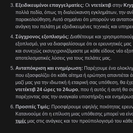
Εξειδικευμένοι επαγγελματίες:
Οι
ντετέκτιβ
στην
Kryp
πολλά πεδία, όπως τη διαλεύκανση εγκλημάτων, την ανί
παρακολούθηση. Αυτό σημαίνει ότι μπορούν να ανταποκ
ανάγκη του πελάτη με εξειδικευμένες τεχνικές και υπηρεσ
Σύγχρονος εξοπλισμός:
Διαθέτουμε και χρησιμοποιούμ
εξοπλισμό, για να διασφαλίσουμε ότι οι ερευνητικές μας 
και συνεχώς εκσυγχρονιζόμαστε με κάθε είδους νέο εξ
αποτελεσματικές λύσεις για τους πελάτες μας.
Ανταπόκριση και ενημέρωση:
Παρέχουμε ένα ολοκλη
που εξασφαλίζει ότι κάθε αίτημα ή ερώτηση απαντιέται ά
μαζί μας για την ιδιωτική ή εταιρική σας υπόθεση, θα 
ντετέκτιβ 24 ώρες το 24ωρο
, που ή αυτός ή αυτή θα σ
παρέχοντας σας την αναγκαία υποστήριξη και ενημέρωσ
Προσιτές Τιμές:
Προσφέρουμε υψηλής ποιότητας ερευν
Κατανοούμε ότι η επίλυση μιας υπόθεσης μπορεί να είν
τιμές
μας στις ανάγκες και τον προϋπολογισμό του κάθε