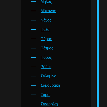
Μήλος
Μύκονος
Νάξος
Παξοί
Πάρος
Πάτμος
Πόρος
Ρόδος
Σαλαμίνα
Σαμοθράκη
Σάμος
Σαντορίνη