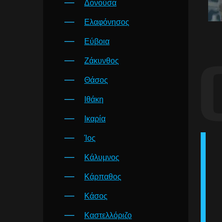
Δονούσα
Ελαφόνησος
Εύβοια
Ζάκυνθος
Θάσος
Ιθάκη
Ικαρία
Ίος
Κάλυμνος
Κάρπαθος
Κάσος
Καστελλόριζο