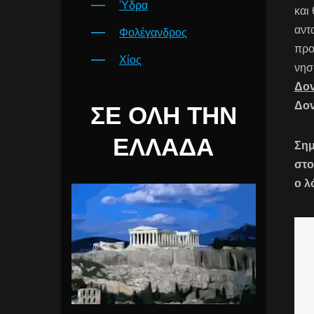
Ύδρα
και
αντ
Φολέγανδρος
προ
Χίος
νησ
Δο
Δο
ΣΕ ΌΛΗ ΤΗΝ
ΕΛΛΆΔΑ
Σημ
στο
ο λ