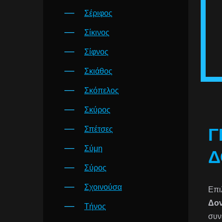
Σέριφος
Σίκινος
Σίφνος
Σκιάθος
Σκόπελος
Σκύρος
Σπέτσες
Γ
Σύμη
Δ
Σύρος
Σχοινούσα
Επι
Δο
Τήνος
συν