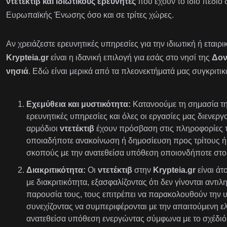
ντετέκτιβ και ιδιωτικούς ερευνητές
που έχουν το ίδιο πεδίο 
Ευρωπαϊκής Ένωσης όσο και σε τρίτες χώρες.
Αν χρειάζεστε ερευνητικές υπηρεσίες για την ιδιωτική ή εταιρ
Krypteia.gr
είναι η ιδανική επιλογή για εσάς στο νησί της
Δον
νησιά
. Εδώ είναι μερικά από τα πλεονεκτήματά μας συγκριτικ
Εχεμύθεια και μυστικότητα:
Κατανοούμε τη σημασία της
ερευνητικές υπηρεσίες και όλες οι εργασίες μας διενεργ
αρμόδιοι
ντετέκτιβ
έχουν πρόσβαση στις πληροφορίες τ
οποιαδήποτε ανακοίνωση ή δημοσίευση προς τρίτους ή 
σκοπούς με την ανατεθείσα υπόθεση οποιονδήποτε στοι
Διακριτικότητα:
Οι
ντετέκτιβ
στην
Krypteia.gr
είναι ά
με διακριτικότητα, εξασφαλίζοντας ότι δεν γίνονται αντι
παρουσία τους, τους επιτρέπει να παρακολουθούν την 
συνεχίζοντας να συμπεριφέρονται με την απαιτούμενη ε
ανατεθείσα υπόθεση ενεργώντας σύμφωνα με το σχέδιό 