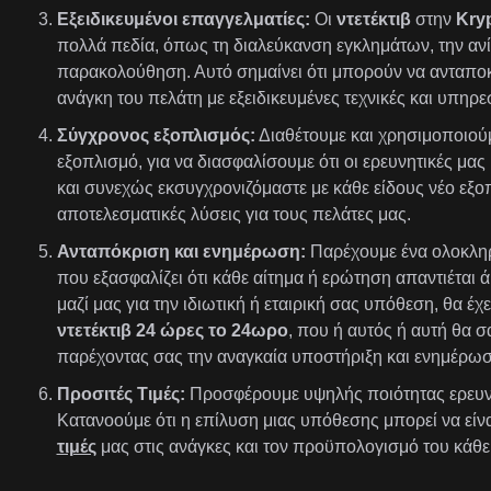
Εξειδικευμένοι επαγγελματίες:
Οι
ντετέκτιβ
στην
Kryp
πολλά πεδία, όπως τη διαλεύκανση εγκλημάτων, την ανί
παρακολούθηση. Αυτό σημαίνει ότι μπορούν να ανταποκ
ανάγκη του πελάτη με εξειδικευμένες τεχνικές και υπηρεσ
Σύγχρονος εξοπλισμός:
Διαθέτουμε και χρησιμοποιούμ
εξοπλισμό, για να διασφαλίσουμε ότι οι ερευνητικές μας 
και συνεχώς εκσυγχρονιζόμαστε με κάθε είδους νέο εξ
αποτελεσματικές λύσεις για τους πελάτες μας.
Ανταπόκριση και ενημέρωση:
Παρέχουμε ένα ολοκλη
που εξασφαλίζει ότι κάθε αίτημα ή ερώτηση απαντιέται ά
μαζί μας για την ιδιωτική ή εταιρική σας υπόθεση, θα 
ντετέκτιβ 24 ώρες το 24ωρο
, που ή αυτός ή αυτή θα σ
παρέχοντας σας την αναγκαία υποστήριξη και ενημέρωσ
Προσιτές Τιμές:
Προσφέρουμε υψηλής ποιότητας ερευν
Κατανοούμε ότι η επίλυση μιας υπόθεσης μπορεί να είν
τιμές
μας στις ανάγκες και τον προϋπολογισμό του κάθε