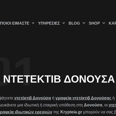
ΠΟΙΟΊ ΕΊΜΑΣΤΕ
ΥΠΗΡΕΣΊΕΣ
BLOG
SHOP
ΚΑ
ΝΤΕΤΈΚΤΙΒ ΔΟΝΟΎΣΑ
ψάχνετε
ντετέκτιβ Δονούσα
ή
γραφεία ντετέκτιβ Δονούσας
ή
λευκάνετε μια ιδιωτική ή εταιρική υπόθεση στη
Δονούσα
, οι
ντε
ραφεία ιδιωτικών ερευνών
της
Krypteia.gr
μπορούν να σας β