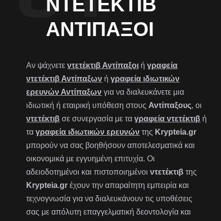
ΝΤΕΤΈΚΤΙΒ
ΑΝΤΊΠΑΞΟΙ
Αν ψάχνετε
ντετέκτιβ Αντίπαξοι
ή
γραφεία
ντετέκτιβ Αντίπαξων
ή
γραφεία ιδιωτικών
ερευνών Αντίπαξων
για να διαλευκάνετε μια
ιδιωτική ή εταιρική υπόθεση στους
Αντίπαξους
, οι
ντετέκτιβ
σε συνεργασία με τα
γραφεία ντετέκτιβ
ή
τα
γραφεία ιδιωτικών ερευνών
της
Krypteia.gr
μπορούν να σας βοηθήσουν αποτελεσματικά και
οικονομικά με εγγυημένη επιτυχία. Οι
αδειοδοτημένοι και πιστοποιημένοι
ντετέκτιβ
της
Krypteia.gr
έχουν την απαραίτητη εμπειρία και
τεχνογνωσία για να διαλευκάνουν τις υποθέσεις
σας με απόλυτη επαγγελματική δεοντολογία και