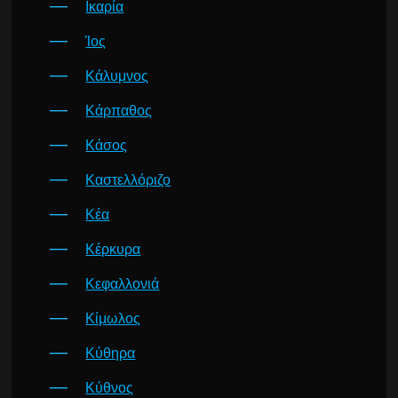
Ικαρία
Ίος
Κάλυμνος
Κάρπαθος
Κάσος
Καστελλόριζο
Κέα
Κέρκυρα
Κεφαλλονιά
Κίμωλος
Κύθηρα
Κύθνος