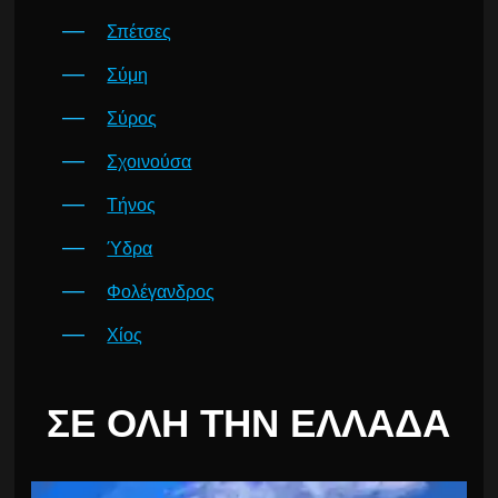
Σπέτσες
Σύμη
Σύρος
Σχοινούσα
Τήνος
Ύδρα
Φολέγανδρος
Χίος
ΣΕ ΌΛΗ ΤΗΝ ΕΛΛΆΔΑ