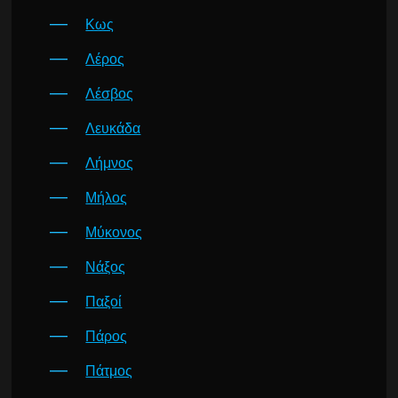
Κως
Λέρος
Λέσβος
Λευκάδα
Λήμνος
Μήλος
Μύκονος
Νάξος
Παξοί
Πάρος
Πάτμος