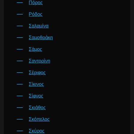
Πόρος
Ρόδος
Σαλαμίνα
Σαμοθράκη
Σάμος
Σαντορίνη
Σέριφος
Σίκινος
Σίφνος
Σκιάθος
Σκόπελος
Σκύρος