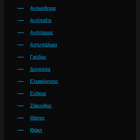
Αντικύθηρα
Αντίπαξοι
Αντίπαρος
Αστυπάλαια
Γαύδος
Δονούσα
Ελαφόνησος
Εύβοια
Ζάκυνθος
Θάσος
Ιθάκη