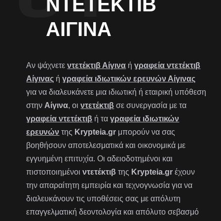
ΝΤΕΤΈΚΤΙΒ
ΑΊΓΙΝΑ
Αν ψάχνετε
ντετέκτιβ Αίγινα
ή
γραφεία ντετέκτιβ
Αίγινας
ή
γραφεία ιδιωτικών ερευνών Αίγινας
για να διαλευκάνετε μια ιδιωτική ή εταιρική υπόθεση
στην
Αίγινα
, οι
ντετέκτιβ
σε συνεργασία με τα
γραφεία ντετέκτιβ
ή τα
γραφεία ιδιωτικών
ερευνών
της
Krypteia.gr
μπορούν να σας
βοηθήσουν αποτελεσματικά και οικονομικά με
εγγυημένη επιτυχία. Οι αδειοδοτημένοι και
πιστοποιημένοι
ντετέκτιβ
της
Krypteia.gr
έχουν
την απαραίτητη εμπειρία και τεχνογνωσία για να
διαλευκάνουν τις υποθέσεις σας με απόλυτη
επαγγελματική δεοντολογία και απόλυτο σεβασμό