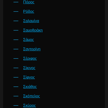
Πόρος
Ρόδος
Σαλαμίνα
Σαμοθράκη
Σάμος
Σαντορίνη
Σέριφος
Σίκινος
Σίφνος
Σκιάθος
Σκόπελος
Σκύρος