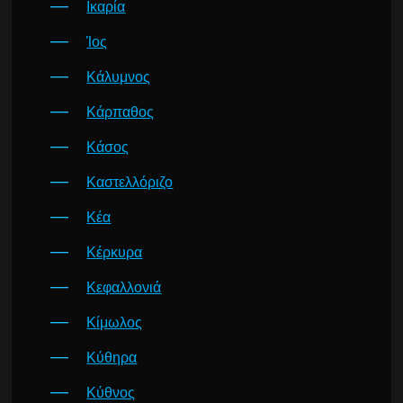
Ικαρία
Ίος
Κάλυμνος
Κάρπαθος
Κάσος
Καστελλόριζο
Κέα
Κέρκυρα
Κεφαλλονιά
Κίμωλος
Κύθηρα
Κύθνος