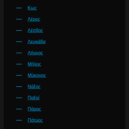
Κως
Λέρος
Λέσβος
Λευκάδα
Λήμνος
Μήλος
Μύκονος
Νάξος
Παξοί
Πάρος
Πάτμος