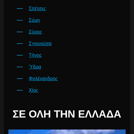
Σπέτσες
Σύμη
Σύρος
Σχοινούσα
Τήνος
Ύδρα
Φολέγανδρος
Χίος
ΣΕ ΌΛΗ ΤΗΝ ΕΛΛΆΔΑ