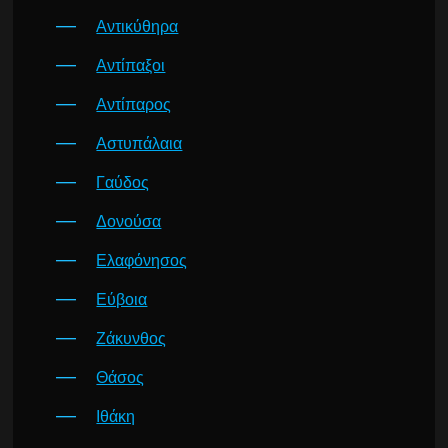
Αντικύθηρα
Αντίπαξοι
Αντίπαρος
Αστυπάλαια
Γαύδος
Δονούσα
Ελαφόνησος
Εύβοια
Ζάκυνθος
Θάσος
Ιθάκη