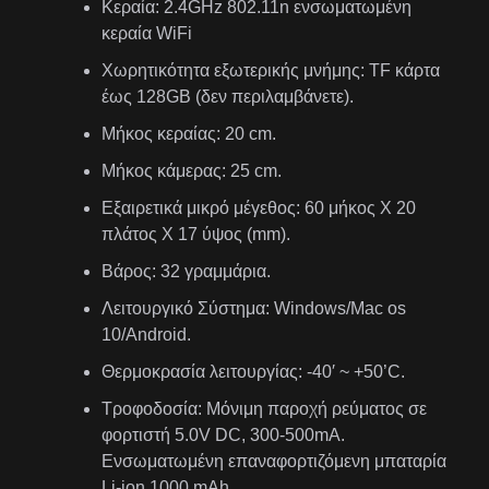
Κεραία: 2.4GHz 802.11n ενσωματωμένη
κεραία WiFi
Χωρητικότητα εξωτερικής μνήμης: TF κάρτα
έως 128GB (δεν περιλαμβάνετε).
Μήκος κεραίας: 20 cm.
Μήκος κάμερας: 25 cm.
Εξαιρετικά μικρό μέγεθος: 60 μήκος X 20
πλάτος Χ 17 ύψος (mm).
Βάρος: 32 γραμμάρια.
Λειτουργικό Σύστημα: Windows/Mac os
10/Android.
Θερμοκρασία λειτουργίας: -40′ ~ +50’C.
Τροφοδοσία: Μόνιμη παροχή ρεύματος σε
φορτιστή 5.0V DC, 300-500mA.
Ενσωματωμένη επαναφορτιζόμενη μπαταρία
Li-ion 1000 mAh.