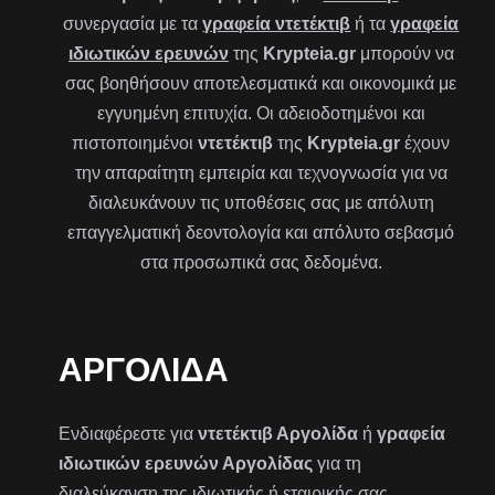
συνεργασία με τα
γραφεία ντετέκτιβ
ή τα
γραφεία
ιδιωτικών ερευνών
της
Krypteia.gr
μπορούν να
σας βοηθήσουν αποτελεσματικά και οικονομικά με
εγγυημένη επιτυχία. Οι αδειοδοτημένοι και
πιστοποιημένοι
ντετέκτιβ
της
Krypteia.gr
έχουν
την απαραίτητη εμπειρία και τεχνογνωσία για να
διαλευκάνουν τις υποθέσεις σας με απόλυτη
επαγγελματική δεοντολογία και απόλυτο σεβασμό
στα προσωπικά σας δεδομένα.
ΑΡΓΟΛΊΔΑ
Ενδιαφέρεστε για
ντετέκτιβ Αργολίδα
ή
γραφεία
ιδιωτικών ερευνών Αργολίδας
για τη
διαλεύκανση της ιδιωτικής ή εταιρικής σας